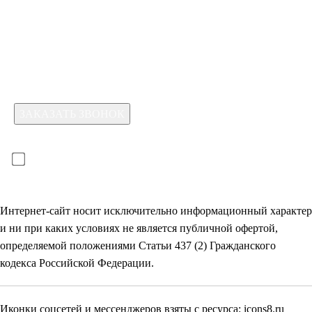
Какая услуга вас интересует?
Для отправки формы необходимо принять условия:
прочитал(-а) и принимаю условия
политики
конфиденциальности
и даю
согласие на обработку
своих
персональных данных
Интернет-сайт носит исключительно информационный характер
и ни при каких условиях не является публичной офертой,
определяемой положениями Статьи 437 (2) Гражданского
кодекса Российской Федерации.
Иконки соцсетей и мессенджеров взяты с ресурса:
icons8.ru