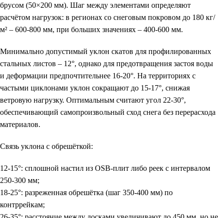
брусом (50×200 мм). Шаг между элементами определяют
расчётом нагрузок: в регионах со снеговым покровом до 180 кг/
м² – 600-800 мм, при больших значениях – 400-600 мм.
Минимально допустимый уклон скатов для профилированных
стальных листов – 12°, однако для предотвращения застоя воды
и деформации предпочтительнее 16-20°. На территориях с
частыми циклонами уклон сокращают до 15-17°, снижая
ветровую нагрузку. Оптимальным считают угол 22-30°,
обеспечивающий самопроизвольный сход снега без перерасхода
материалов.
Связь уклона с обрешёткой:
12-15°
: сплошной настил из OSB-плит либо реек с интервалом
250-300 мм;
18-25°
: разреженная обрешётка (шаг 350-400 мм) по
контррейкам;
26-35°
: расстояние между досками увеличивают до 450 мм, но не