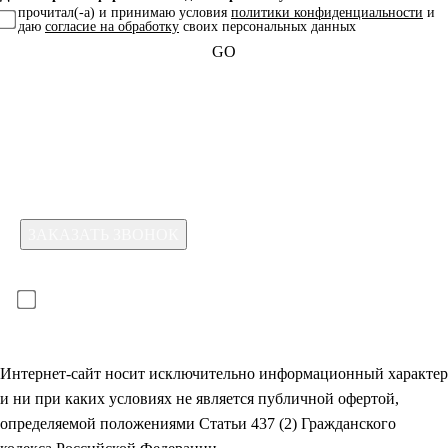
прочитал(-а) и принимаю условия
политики конфиденциальности
и
даю
согласие на обработку
своих персональных данных
GO
Какая услуга вас интересует?
Для отправки формы необходимо принять условия:
прочитал(-а) и принимаю условия
политики
конфиденциальности
и даю
согласие на обработку
своих
персональных данных
Интернет-сайт носит исключительно информационный характер
и ни при каких условиях не является публичной офертой,
определяемой положениями Статьи 437 (2) Гражданского