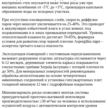
внутренних стен опускается ниже точки росы уже при
внешних колебаниях от -5°C до +3°C, провоцируя капельное
образование воды на холодных участках.
При отсутствии изоляционных слоёв, скорость диффузии
паров через монолит увеличивается на 25-40%. Это приводит
к аккумуляции избыточной влаги в углах комнат, под
подоконниками и в зонах примыкания перекрытий. Уровень
относительной влажности достигает 70-85%, формируя
условия для развития спор черной плесени Aspergillus niger –
аллергена третьего класса опасности.
Эксплуатация помещений с постоянным переувлажнением
вызывает разрушение отделки: штукатурка отслаивается через
6-12 месяцев, деревянные элементы каркаса покрываются
гнилостными грибами Serpula lacrymans с потерей плотности
до 50%. Для минеральных поверхностей рекомендована
обработка антисептиками на основе четвертичных
аммониевых соединений и установка гипсокартонных плит
толщиной минимум 12 мм с гидрофобным покрытием.
Минимизировать риски позволяют монтаж системы
принудительной приточно-вытяжной вентиляции
производительностью ≥30 м³/час на человека и использование
осушителей воздуха с автоматическим контролем уровня