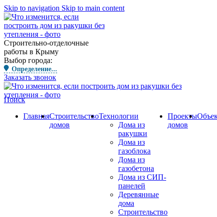
Skip to navigation
Skip to main content
Строительно-отделочные
работы в Крыму
Выбор города:
Определение...
Заказать звонок
Поиск
Главная
Строительство
Технологии
Проекты
Объе
домов
Дома из
домов
ракушки
Дома из
газоблока
Дома из
газобетона
Дома из СИП-
панелей
Деревянные
дома
Строительство