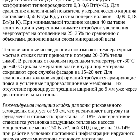
коэффициент теплопроводности 0,3–0,6 Вт/(м·К). Для
сравнения: аналогичный показатель у керамического кирпича
составляет 0,56 Вт/(м·К), у сосны поперёк волокон – 0,09–0,18
Вт/(м·К). При минимальной толщине кладки 40 см такие
конструкции в умеренном климате потребуют увеличения
энергозатрат на отопление на 25–35% по сравнению с
объектами, дополненными слоем минеральной ваты.
Тепловизионные исследования показывают: температурные
мосты в стыках плит приводят к потерям 20–30% тепла
зимой. В регионах с годовым перепадом температур от -30°C
до +40°C циклы замерзания влаги внутри пор материала
сокращают срок службы фасадов на 15–20 лет. Для
компенсации холодовых деформаций требуются армирующие
пояса и усиленные гидроизоляционные мембраны – их
отсутствие провоцирует трещины шириной до 5 мм уже через
два отопительных сезона.
Рекомендуемая толщина кладки
для зоны рискованного
земледелия стартует от 90 см, что увеличивает нагрузку на
фундамент и стоимость проекта на 12–18%. Альтернативой
становится установка воздушных тепловых насосов
мощностью не менее 150 Вт/м², чей КПД падает на 10–14%
при работе в условиях постоянной инфильтрации наружного
воздуха через микропоры стенового материала.