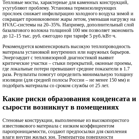
Тепловые мосты, характерные для каменных конструкций,
усугубляют проблему. Установка термоизолирующих
прослоек снижает инфильтрацию холодного воздуха зимой и
сокращает проникновение жары летом, уменьшая нагрузку на
HVAC-системы на 20–35%. Например, дополнительный слой
базальтового волокна толщиной 100 мм позволяет экономить
до 12–15 тыс. руб. ежегодно при тарифе 5 руб./кВт·ч.
Рекомендуется компенсировать высокую теплопроводность
материала установкой внутренних или наружных барьеров.
Энергоаудит с тепловизорной диагностикой выявит
критические участки – стыки перекрытий, оконные проемы,
где локальные потери превышают средние показатели в 1.7
раза. Результаты помогут определить минимальную толщину
изоляции (для средней полосы России – не менее 150 мм) и
подобрать материалы со сроком службы от 25 лет.
Какие риски образования конденсата и
сырости возникнут в помещениях
Стеновые конструкции, выполненные из высокопористого
известнякового материала с низким коэффициентом
паропроницаемости, создают предпосылки для скопления
влаги внутри жилых зон. Температура поверхности