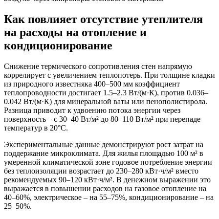
Как повлияет отсутствие утеплителя
на расходы на отопление и
кондиционирование
Снижение термического сопротивления стен напрямую
коррелирует с увеличением теплопотерь. При толщине кладки
из природного известняка 400–500 мм коэффициент
теплопроводности достигает 1.5–2.3 Вт/(м·К), против 0.036–
0.042 Вт/(м·К) для минеральной ваты или пенополистирола.
Разница приводит к удвоению потока энергии через
поверхность – с 30–40 Вт/м² до 80–110 Вт/м² при перепаде
температур в 20°C.
Экспериментальные данные демонстрируют рост затрат на
поддержание микроклимата. Для жилья площадью 100 м² в
умеренной климатической зоне годовое потребление энергии
без теплоизоляции возрастает до 230–280 кВт·ч/м² вместо
рекомендуемых 90–120 кВт·ч/м². В денежном выражении это
выражается в повышении расходов на газовое отопление на
40–60%, электрическое – на 55–75%, кондиционирование – на
25–50%.