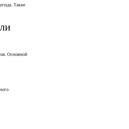
егида. Такие
ели
лов. Основной
ного