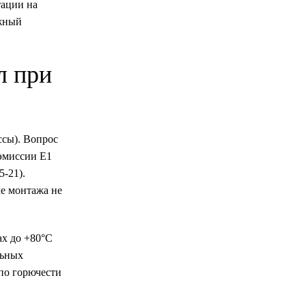
тации на
ёжный
л при
ссы). Вопрос
эмиссии Е1
5-21).
е монтажа не
ах до +80°C
льных
по горючести