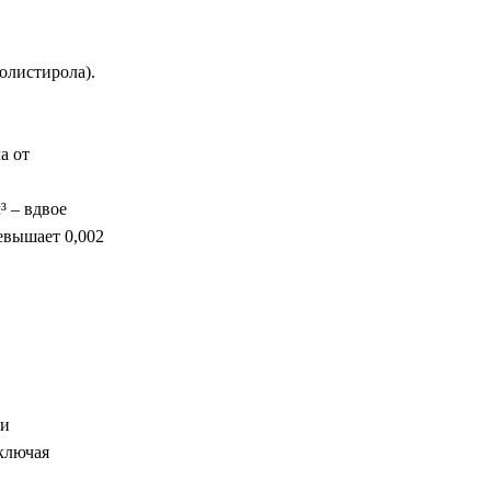
олистирола).
а от
³ – вдвое
евышает 0,002
ти
ключая