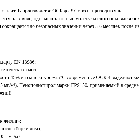
ых плит. В производстве ОСБ до 3% массы приходится на
ется на заводе, однако остаточные молекулы способны высвобо
сокращается до безопасных значений через 3-6 месяцев после и
ндарту EN 13986;
нтетических смол.
ости 45% и температуре +25°С современные ОСБ-3 выделяют мен
5 мг/м³). Пенополистирол марки EPS150, применяемый в средне
рений.
к жизни»;
после сборки дома;
.1 мг/м³.