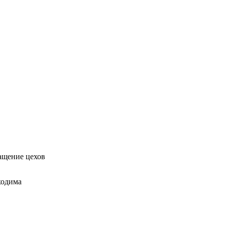
ащение цехов
ходима