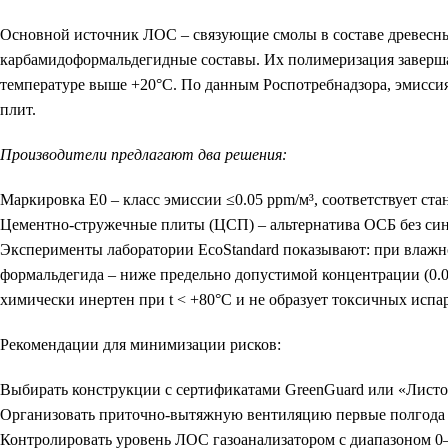
Основной источник ЛОС
– связующие смолы в составе древесн
карбамидоформальдегидные составы. Их полимеризация заверша
температуре выше +20°C. По данным Роспотребнадзора, эмиссия 
плит.
Производители предлагают два решения:
Маркировка Е0
– класс эмиссии ≤0.05 ppm/м³, соответствует ста
Цементно-стружечные плиты (ЦСП)
– альтернатива ОСБ без си
Эксперименты лаборатории EcoStandard показывают: при влажн
формальдегида – ниже предельно допустимой концентрации (0.0
химически инертен при t < +80°C и не образует токсичных испа
Рекомендации для минимизации рисков:
Выбирать конструкции с сертификатами GreenGuard или «Листо
Организовать приточно-вытяжную вентиляцию первые полгода 
Контролировать уровень ЛОС газоанализатором с диапазоном 0–0