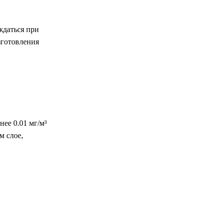
ждаться при
зготовления
ее 0.01 мг/м³
м слое,