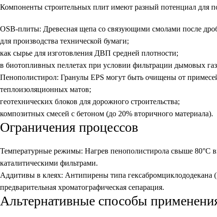
Компоненты строительных плит имеют разный потенциал для п
OSB-плиты:
Древесная щепа со связующими смолами после дроб
для производства технической бумаги;
как сырье для изготовления ДВП средней плотности;
в биотопливных пеллетах при условии фильтрации дымовых газ
Пенополистирол:
Гранулы EPS могут быть очищены от примесей
теплоизоляционных матов;
геотехнических блоков для дорожного строительства;
композитных смесей с бетоном (до 20% вторичного материала).
Ограничения процессов
Температурные режимы: Нагрев пенополистирола свыше 80°C вы
каталитическими фильтрами.
Аддитивы в клеях: Антипирены типа гексабромциклододекана 
предварительная хроматографическая сепарация.
Альтернативные способы применени