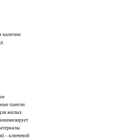
и наличии
ед
ое
нные панели
 для жилых
минимизирует
материалы
я) – ключевой