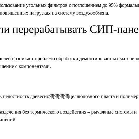
ользование угольных фильтров с поглощением до 95% формальд
 повышенных нагрузках на систему воздухообмена.
 ли перерабатывать СИП-пан
нелей возникает проблема обработки демонтированных материа
ащение с компонентами.
ть целостность древесно滴滴滴滴целлюлозного пласта и полимер
азделения без термического воздействия – рычажные системы и
инений.