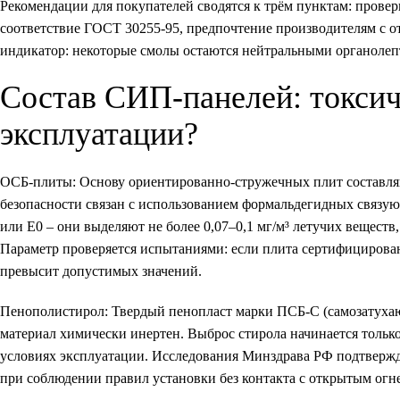
Рекомендации для покупателей сводятся к трём пунктам: прове
соответствие ГОСТ 30255-95, предпочтение производителям с 
индикатор: некоторые смолы остаются нейтральными органолеп
Состав СИП-панелей: токси
эксплуатации?
ОСБ-плиты:
Основу ориентированно-стружечных плит составляю
безопасности связан с использованием формальдегидных связу
или Е0 – они выделяют не более 0,07–0,1 мг/м³ летучих вещест
Параметр проверяется испытаниями: если плита сертифицирова
превысит допустимых значений.
Пенополистирол:
Твердый пенопласт марки ПСБ-С (самозатухаю
материал химически инертен. Выброс стирола начинается тольк
условиях эксплуатации. Исследования Минздрава РФ подтвержд
при соблюдении правил установки без контакта с открытым огн