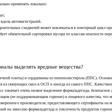
льно применять локально:
ах;
вдоль автомагистралей.
строительных сэндвичей может вовлекаться в повторный цикл пр
бует обязательной сортировки мусора по классам опасности пер
риалы выделять вредные вещества?
ечной плиты) и сердцевины из пенополистирола (ППС). Основн
ся из связующих смол в ОСП и иногда из самого ППС. Качестве
асс означает очень низкое выделение формальдегида, безопасное
щим (не поддерживающим горение) и пищевого качества, что 
оверенного производителя, предоставляющего сертификаты на 
ний на эмиссию формальдегида и токсичность продуктов горени