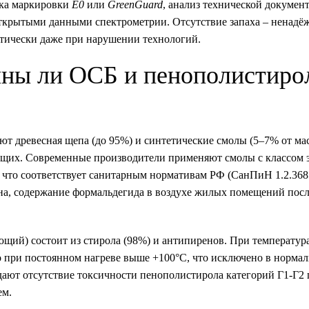
рка маркировки
E0
или
GreenGuard
, анализ технической докумен
открытыми данными спектрометрии. Отсутствие запаха – ненад
тически даже при нарушении технологий.
чны ли ОСБ и пенополистиро
т древесная щепа (до 95%) и синтетические смолы (5–7% от ма
ющих. Современные производители применяют смолы с классом 
в, что соответствует санитарным нормативам РФ (СанПиН 1.2.368
на, содержание формальдегида в воздухе жилых помещений посл
щий) состоит из стирола (98%) и антипиренов. При температур
о при постоянном нагреве выше +100°C, что исключено в норма
ают отсутствие токсичности пенополистирола категорий Г1-Г2 
ем.