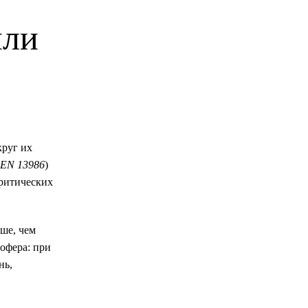
или
руг их
EN 13986
)
критических
ше, чем
офера: при
нь,