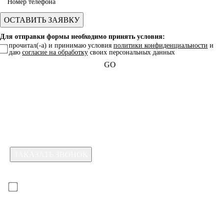
Для отправки формы необходимо принять условия:
прочитал(-а) и принимаю условия
политики конфиденциальности
и
даю
согласие на обработку
своих персональных данных
GO
Какая услуга вас интересует?
Для отправки формы необходимо принять условия:
прочитал(-а) и принимаю условия
политики
конфиденциальности
и даю
согласие на обработку
своих
персональных данных