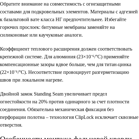
Обратите внимание на совместимость с огнезащитными
составами для подкровельных элементов. Материалы с адгезией
к базальтовой вате класса НГ предпочтительнее. Избегайте
горючих прослоек: битумные мембраны заменяйте на
силиконовые или каучуковые аналоги.
Коэффициент теплового расширения должен соответствовать
крепежной системе. Для алюминия (23×10⁻⁶/°C) применяйте
компенсационные зазоры вдвое больше, чем для титан-цинка
(22×10⁻⁶/°C). Несоответствие провоцирует разгерметизацию
швов при локальном нагреве.
Двойной замок Standing Seam увеличивает предел
огнестойкости на 20% против одинарного за счет плотности
соединения. Обязательна механическая фиксация без
перфорации полотна – технология ClipLock исключает сквозные
отверстия.
Особенности монтажа фальцевой кровли