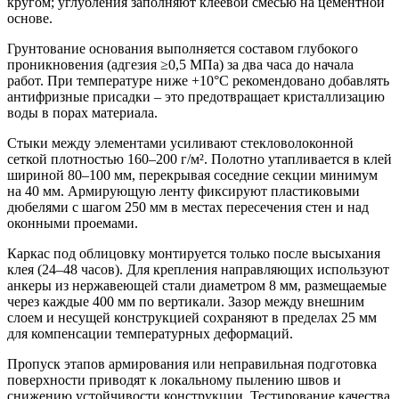
кругом; углубления заполняют клеевой смесью на цементной
основе.
Грунтование основания выполняется составом глубокого
проникновения (адгезия ≥0,5 МПа) за два часа до начала
работ. При температуре ниже +10°C рекомендовано добавлять
антифризные присадки – это предотвращает кристаллизацию
воды в порах материала.
Стыки между элементами усиливают стекловолоконной
сеткой плотностью 160–200 г/м². Полотно утапливается в клей
шириной 80–100 мм, перекрывая соседние секции минимум
на 40 мм. Армирующую ленту фиксируют пластиковыми
дюбелями с шагом 250 мм в местах пересечения стен и над
оконными проемами.
Каркас под облицовку монтируется только после высыхания
клея (24–48 часов). Для крепления направляющих используют
анкеры из нержавеющей стали диаметром 8 мм, размещаемые
через каждые 400 мм по вертикали. Зазор между внешним
слоем и несущей конструкцией сохраняют в пределах 25 мм
для компенсации температурных деформаций.
Пропуск этапов армирования или неправильная подготовка
поверхности приводят к локальному пылению швов и
снижению устойчивости конструкции. Тестирование качества