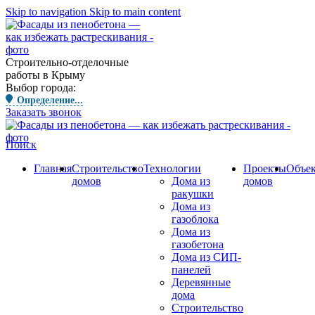
Skip to navigation
Skip to main content
Строительно-отделочные
работы в Крыму
Выбор города:
Определение...
Заказать звонок
Поиск
Главная
Строительство
Технологии
Проекты
Объе
домов
Дома из
домов
ракушки
Дома из
газоблока
Дома из
газобетона
Дома из СИП-
панелей
Деревянные
дома
Строительство