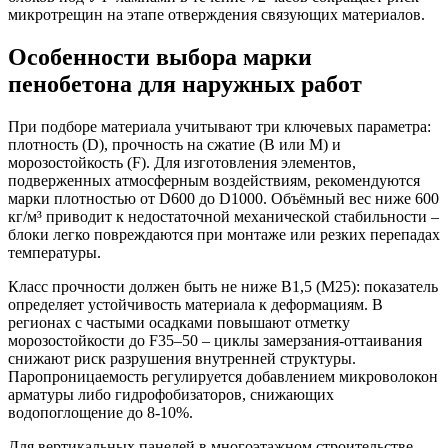
микротрещин на этапе отверждения связующих материалов.
Особенности выбора марки
пенобетона для наружных работ
При подборе материала учитывают три ключевых параметра:
плотность (D), прочность на сжатие (B или М) и
морозостойкость (F). Для изготовления элементов,
подверженных атмосферным воздействиям, рекомендуются
марки плотностью от D600 до D1000. Объёмный вес ниже 600
кг/м³ приводит к недостаточной механической стабильности –
блоки легко повреждаются при монтаже или резких перепадах
температуры.
Класс прочности должен быть не ниже B1,5 (М25): показатель
определяет устойчивость материала к деформациям. В
регионах с частыми осадками повышают отметку
морозостойкости до F35–50 – циклы замерзания-оттаивания
снижают риск разрушения внутренней структуры.
Паропроницаемость регулируется добавлением микроволокон
арматуры либо гидрофобизаторов, снижающих
водопоглощение до 8-10%.
Для вертикальных панелей в многоэтажном строительстве