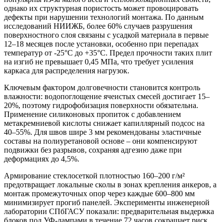
однако их структурная пористость может провоцировать
дефекты при нарушении технологий монтажа. По данным
исследований НИИЖБ, более 60% случаев разрушения
поверхностного слоя связаны с усадкой материала в первые
12–18 месяцев после установки, особенно при перепадах
температур от -25°C до +35°C. Предел прочности таких плит
на изгиб не превышает 0,45 МПа, что требует усиления
каркаса для распределения нагрузок.
Ключевым фактором долговечности становится контроль
влажности: водопоглощение ячеистых смесей достигает 15–
20%, поэтому гидрофобизация поверхности обязательна.
Применение силиконовых пропиток с добавлением
метакремниевой кислоты снижает капиллярный подсос на
40–55%. Для швов шире 3 мм рекомендованы эластичные
составы на полиуретановой основе – они компенсируют
подвижки без разрывов, сохраняя адгезию даже при
деформациях до 4,5%.
Армирование стеклосеткой плотностью 160–200 г/м²
предотвращает локальные сколы в зонах крепления анкеров, а
монтаж промежуточных опор через каждые 600–800 мм
минимизирует прогиб панелей. Эксперименты инженерной
лаборатории СПбГАСУ показали: предварительная выдержка
блоков под УФ-лампами в течение 72 часов сокращает риск