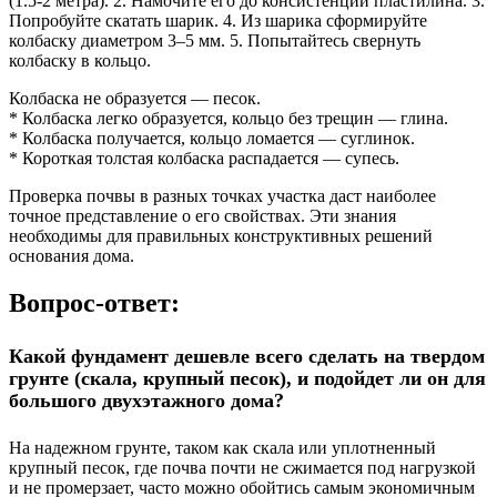
(1.5-2 метра). 2. Намочите его до консистенции пластилина. 3.
Попробуйте скатать шарик. 4. Из шарика сформируйте
колбаску диаметром 3–5 мм. 5. Попытайтесь свернуть
колбаску в кольцо.
Колбаска не образуется — песок.
* Колбаска легко образуется, кольцо без трещин — глина.
* Колбаска получается, кольцо ломается — суглинок.
* Короткая толстая колбаска распадается — супесь.
Проверка почвы в разных точках участка даст наиболее
точное представление о его свойствах. Эти знания
необходимы для правильных конструктивных решений
основания дома.
Вопрос-ответ:
Какой фундамент дешевле всего сделать на твердом
грунте (скала, крупный песок), и подойдет ли он для
большого двухэтажного дома?
На надежном грунте, таком как скала или уплотненный
крупный песок, где почва почти не сжимается под нагрузкой
и не промерзает, часто можно обойтись самым экономичным