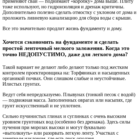
применяют сваи — поднимают «коробку» дома выше. Плиту
тоже используют, но гидроизоляция и дренаж критичны.
Дополнительно полезно сделать отмостку с уклоном от дома и
проложить ливневую канализацию для сбора воды с крыши.
Все это значительно продлит жизнь фундаменту и дому.
Хочется сэкономить на фундаменте и сделать
простой ленточный мелкого заложения. Когда это
точно НЕДОПУСТИМО, даже для легкого дома?
Такой вариант не делают либо делают только под жестким
контролем проектировщика на: Торфяниках и насыщенных
органикой почвах. Они слишком слабые и неустойчивые.
Илистых грунтах.
Ведут себя непредсказуемо. Плывунах (тонкий песок с водой)
— подвижная масса. Заполненных оврагах или насыпях, где
грунт искусственный и не уплотнен.
Сильно пучинистых глинах и суглинках с очень высоким
уровнем грунтовых вод (особенно без дренажа). Здесь силы
пучения при морозах высоки и могут буквально
«вытолкнуть» или разорвать легкую ленту. Участках с
заметным наклоном, где есть риск оползня.