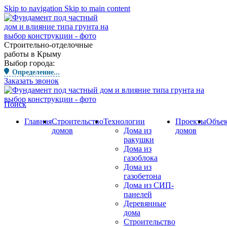
Skip to navigation
Skip to main content
Строительно-отделочные
работы в Крыму
Выбор города:
Определение...
Заказать звонок
Поиск
Главная
Строительство
Технологии
Проекты
Объе
домов
Дома из
домов
ракушки
Дома из
газоблока
Дома из
газобетона
Дома из СИП-
панелей
Деревянные
дома
Строительство