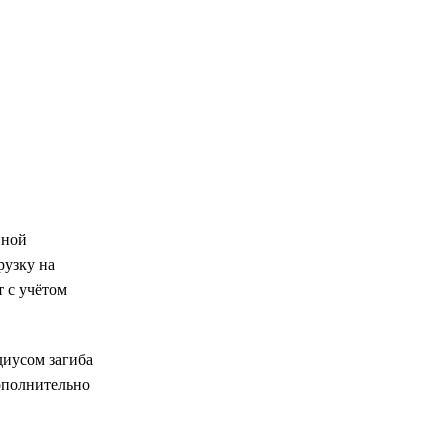
нной
рузку на
 с учётом
диусом загиба
ополнительно