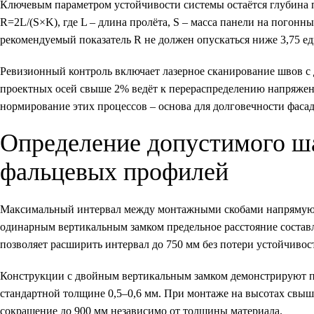
Ключевым параметром устойчивости системы остаётся глубина 
R=2L/(S×K), где L – длина пролёта, S – масса панели на погонны
рекомендуемый показатель R не должен опускаться ниже 3,75 е
Ревизионный контроль включает лазерное сканирование швов с 
проектных осей свыше 2% ведёт к перераспределению напряжен
нормирование этих процессов – основа для долговечности фасад
Определение допустимого ша
фальцевых профилей
Максимальный интервал между монтажными скобами напрямую з
одинарным вертикальным замком предельное расстояние составл
позволяет расширить интервал до 750 мм без потери устойчивос
Конструкции с двойным вертикальным замком демонстрируют п
стандартной толщине 0,5–0,6 мм. При монтаже на высотах свыш
сокращение до 900 мм независимо от толщины материала.