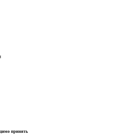
и
одимо принять