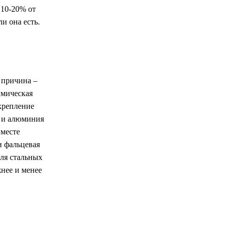
 10-20% от
и она есть.
 причина –
имическая
 крепление
и и алюминия
 месте
и фальцевая
ля стальных
нее и менее