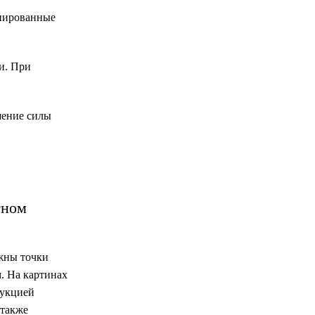
инированные
и. При
шение силы
тном
ужны точки
. На картинах
рукцией
 также