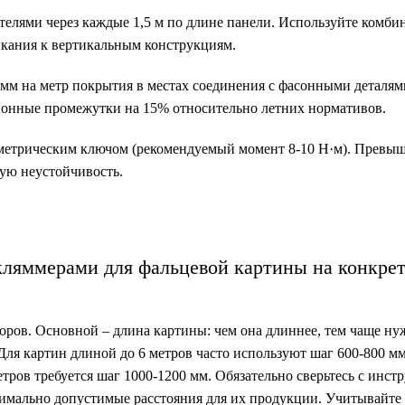
телями через каждые 1,5 м по длине панели. Используйте комб
кания к вертикальным конструкциям.
мм на метр покрытия в местах соединения с фасонными деталям
ионные промежутки на 15% относительно летних нормативов.
метрическим ключом (рекомендуемый момент 8-10 Н·м). Превы
ную неустойчивость.
кляммерами для фальцевой картины на конкре
торов. Основной – длина картины: чем она длиннее, тем чаще н
Для картин длиной до 6 метров часто используют шаг 600-800 мм
тров требуется шаг 1000-1200 мм. Обязательно сверьтесь с инст
симально допустимые расстояния для их продукции. Учитывайте