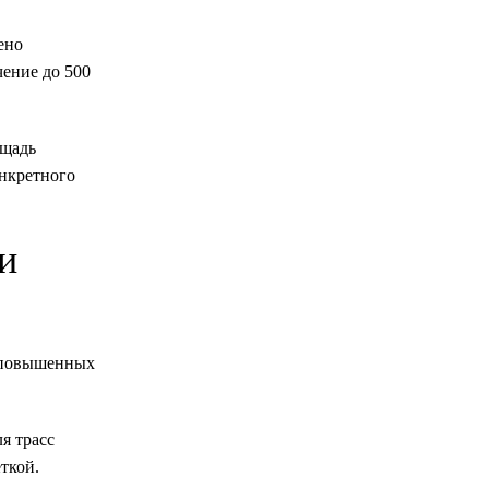
ено
ение до 500
ощадь
онкретного
и
а повышенных
я трасс
ткой.