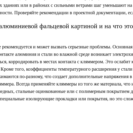
их зданиях или в районах с сильными ветрами шаг уменьшают на
ости. Проверяйте рекомендации в проектной документации, есл
алюминиевой фальцевой картиной и на что это
 рекомендуется и может вызвать серьезные проблемы. Основная
онтакте алюминия и стали во влажной среде возникает электрох
ься, корродировать в местах контакта с кляммером. Это ослабит
. Кроме того, коэффициенты температурного расширения у стал
имаются по-разному, что создает дополнительные напряжения в
ммера. Всегда применяйте кляммеры из того же материала, что 
медных, стальные оцинкованные или с полимерным покрытием д
 специальные изолирующие прокладки или покрытия, но это слож