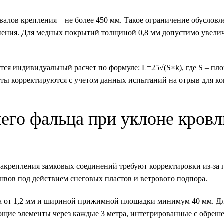
лов крепления – не более 450 мм. Такое ограничение обусловл
ения. Для медных покрытий толщиной 0,8 мм допустимо увелич
ся индивидуальный расчет по формуле: L=25√(S×k), где S – пл
таты корректируются с учетом данных испытаний на отрыв для к
его фальца при уклонe кровл
 закрепления замковых соединений требуют корректировки из-з
вов под действием снеговых пластов и ветрового подпора.
а от 1,2 мм и шириной прижимной площадки минимум 40 мм. Дл
ие элементы через каждые 3 метра, интегрированные с обреше