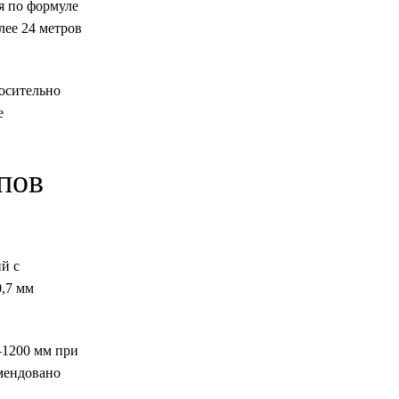
я по формуле
лее 24 метров
осительно
е
пов
й с
0,7 мм
–1200 мм при
омендовано