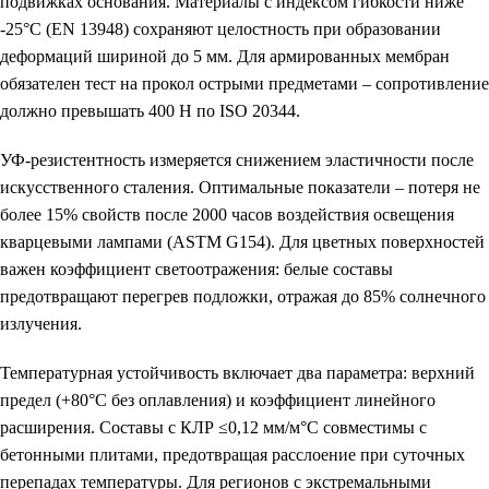
подвижках основания. Материалы с индексом гибкости ниже
-25°C (EN 13948) сохраняют целостность при образовании
деформаций шириной до 5 мм. Для армированных мембран
обязателен тест на прокол острыми предметами – сопротивление
должно превышать 400 Н по ISO 20344.
УФ-резистентность измеряется снижением эластичности после
искусственного сталения. Оптимальные показатели – потеря не
более 15% свойств после 2000 часов воздействия освещения
кварцевыми лампами (ASTM G154). Для цветных поверхностей
важен коэффициент светоотражения: белые составы
предотвращают перегрев подложки, отражая до 85% солнечного
излучения.
Температурная устойчивость включает два параметра: верхний
предел (+80°C без оплавления) и коэффициент линейного
расширения. Составы с КЛР ≤0,12 мм/м°C совместимы с
бетонными плитами, предотвращая расслоение при суточных
перепадах температуры. Для регионов с экстремальными