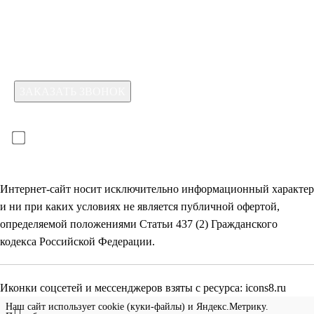
Какая услуга вас интересует?
Для отправки формы необходимо принять условия:
прочитал(-а) и принимаю условия
политики
конфиденциальности
и даю
согласие на обработку
своих
персональных данных
Интернет-сайт носит исключительно информационный характер
и ни при каких условиях не является публичной офертой,
определяемой положениями Статьи 437 (2) Гражданского
кодекса Российской Федерации.
Иконки соцсетей и мессенджеров взяты с ресурса:
icons8.ru
Наш сайт использует cookie (куки-файлы) и Яндекс.Метрику.