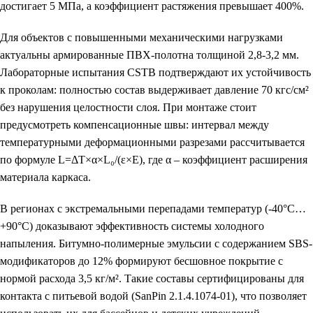
достигает 5 МПа, а коэффициент растяжения превышает 400%.
Для объектов с повышенными механическими нагрузками
актуальны армированные ПВХ-полотна толщиной 2,8-3,2 мм.
Лабораторные испытания CSTB подтверждают их устойчивость
к проколам: полностью состав выдерживает давление 70 кгс/см²
без нарушения целостности слоя. При монтаже стоит
предусмотреть компенсационные швы: интервал между
температурными деформационными разрезами рассчитывается
по формуле L=ΔT×α×L₀/(ε×E), где α – коэффициент расширения
материала каркаса.
В регионах с экстремальными перепадами температур (-40°C…
+90°C) доказывают эффективность системы холодного
напыления. Битумно-полимерные эмульсии с содержанием SBS-
модификаторов до 12% формируют бесшовное покрытие с
нормой расхода 3,5 кг/м². Такие составы сертифицированы для
контакта с питьевой водой (SanPin 2.1.4.1074-01), что позволяет