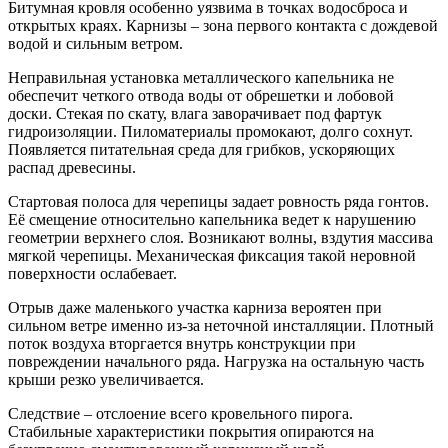
Битумная кровля особенно уязвима в точках водосброса и
открытых краях. Карнизы – зона первого контакта с дождевой
водой и сильным ветром.
Неправильная установка металлического капельника не
обеспечит четкого отвода воды от обрешетки и лобовой
доски. Стекая по скату, влага заворачивает под фартук
гидроизоляции. Пиломатериалы промокают, долго сохнут.
Появляется питательная среда для грибков, ускоряющих
распад древесины.
Стартовая полоса для черепицы задает ровность ряда гонтов.
Её смещение относительно капельника ведет к нарушению
геометрии верхнего слоя. Возникают волны, вздутия массива
мягкой черепицы. Механическая фиксация такой неровной
поверхности ослабевает.
Отрыв даже маленького участка карниза вероятен при
сильном ветре именно из-за неточной инсталляции. Плотный
поток воздуха вторгается внутрь конструкции при
повреждении начального ряда. Нагрузка на остальную часть
крыши резко увеличивается.
Cледствие – отслоение всего кровельного пирога.
Стабильные характеристики покрытия опираются на