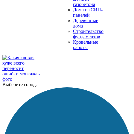
газобетона
Дома из СИП-
панелей
Деревянные
дома
Строительство
фундаментов
Кровельные
работы
Выберите город: