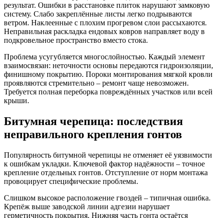
результат. Ошибки в расстановке плиток нарушают замковую
систему. Слабо закреплённые листы легко подрываются
ветром. Наклеенные с плохим прогревом слои рассыхаются.
Неправильная раскладка ендовых ковров направляет воду в
подкровельное пространство вместо стока.
Проблема усугубляется многослойностью. Каждый элемент
взаимосвязан: неточности основы передаются гидроизоляции,
финишному покрытию. Пороки монтирования мягкой кровли
проявляются стремительно – ремонт чаще невозможен.
Требуется полная переборка повреждённых участков или всей
крыши.
Битумная черепица: последствия
неправильного крепления гонтов
Популярность битумной черепицы не отменяет её уязвимости
к ошибкам укладки. Ключевой фактор надёжности – точное
крепление отдельных гонтов. Отступление от норм монтажа
провоцирует специфические проблемы.
Слишком высокое расположение гвоздей
– типичная ошибка.
Крепёж выше заводской линии адгезии нарушает
герметичность покрытия. Нижняя часть гонта остаётся