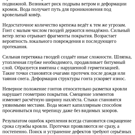
подвижной. Возникает риск подрыва ветром и деформации
кромок. Вода получает путь для проникновения под
кровельный ковёр.
Недостаточное количество крепежа
ведёт к тем же угрозам.
Гонт с малым числом гвоздей держится ненадёжно. Сильный
ветер легко отрывает фрагменты покрытия. Возрастает
вероятность локального повреждения и последующего
протекания.
Сильная перетяжка гвоздей
создаёт иные сложности. Шляпка,
утопленная глубже необходимого, продавливает битумный
слой. Образуется вмятина с нарушенной герметизацией.
Такие точки становятся очагами протечек после дождя или
таяния снега. Деформация структуры гонта ускоряет износ.
Неверное положение гонтов
относительно разметки кровли
нарушает геометрию покрытия. Смещение элементов
изменяет расчётную ширину нахлёста. Стыки становятся
уязвимыми местами. Вода может капиллярным способом
просачиваться под черепицу даже без видимых зазоров.
Результатом ошибок крепления всегда становится сокращение
срока службы кровли. Протечки проявляются не сразу, а
постепенно. Поиск и устранение дефектов требуют серьёзных