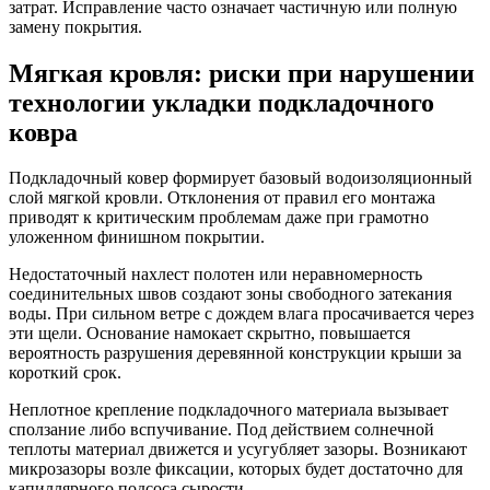
затрат. Исправление часто означает частичную или полную
замену покрытия.
Мягкая кровля: риски при нарушении
технологии укладки подкладочного
ковра
Подкладочный ковер формирует базовый водоизоляционный
слой мягкой кровли. Отклонения от правил его монтажа
приводят к критическим проблемам даже при грамотно
уложенном финишном покрытии.
Недостаточный нахлест полотен или неравномерность
соединительных швов создают зоны свободного затекания
воды. При сильном ветре с дождем влага просачивается через
эти щели. Основание намокает скрытно, повышается
вероятность разрушения деревянной конструкции крыши за
короткий срок.
Неплотное крепление подкладочного материала вызывает
сползание либо вспучивание. Под действием солнечной
теплоты материал движется и усугубляет зазоры. Возникают
микрозазоры возле фиксации, которых будет достаточно для
капиллярного подсоса сырости.