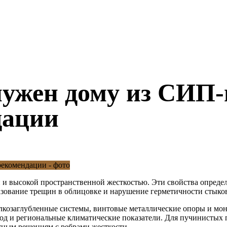
нужен дому из СИП
дации
 и высокой пространственной жесткостью. Эти свойства опреде
азование трещин в облицовке и нарушение герметичности стыко
елкозаглубленные системы, винтовые металлические опоры и м
 вод и региональные климатические показатели. Для пучинисты
итным решениям с ребрами жесткости.