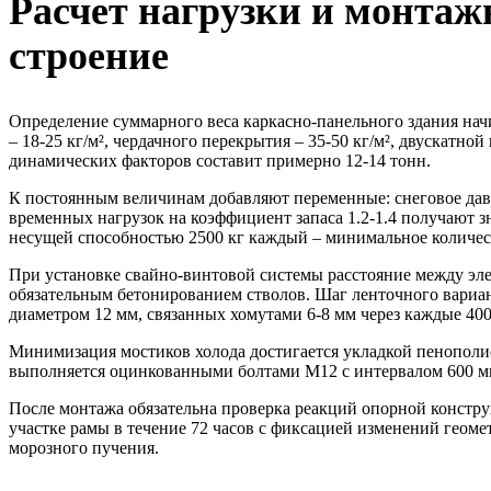
Расчет нагрузки и монта
строение
Определение суммарного веса каркасно-панельного здания начи
– 18-25 кг/м², чердачного перекрытия – 35-50 кг/м², двускатно
динамических факторов составит примерно 12-14 тонн.
К постоянным величинам добавляют переменные: снеговое давле
временных нагрузок на коэффициент запаса 1.2-1.4 получают 
несущей способностью 2500 кг каждый – минимальное количес
При установке свайно-винтовой системы расстояние между элем
обязательным бетонированием стволов. Шаг ленточного вариа
диаметром 12 мм, связанных хомутами 6-8 мм через каждые 400
Минимизация мостиков холода достигается укладкой пенополи
выполняется оцинкованными болтами М12 с интервалом 600 мм.
После монтажа обязательна проверка реакций опорной констр
участке рамы в течение 72 часов с фиксацией изменений геоме
морозного пучения.