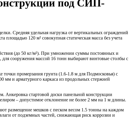
конструкции под СИП-
делки. Средняя удельная нагрузка от вертикальных ограждений
кта площадью 120 м² совокупная статическая масса без учета
йствия (до 50 кг/м²). При умножении суммы постоянных и
р, для сооружения массой 16 тонн выбирают винтовые столбы с
точки промерзания грунта (1.6-1.8 м для Подмосковья) с
00 мм и арматурного каркаса из продольных стержней
м. Анкеровка стартовой доски панельной конструкции
лиром – допустимое отклонение не более 2 мм на 1 м длины.
ают размещение мешков с песком весом 1.5 тонны на каждом
 влаги от подземных частей, снижающая риск коррозии и