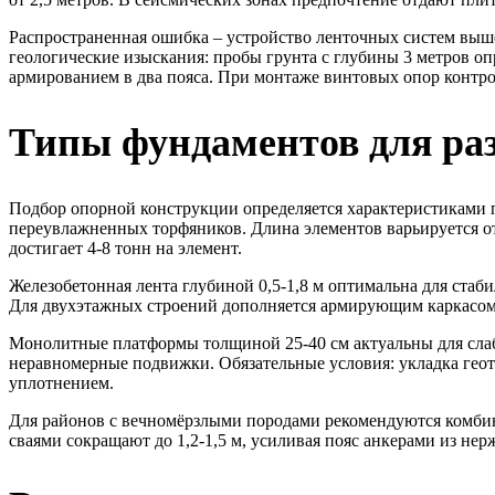
Распространенная ошибка – устройство ленточных систем выше
геологические изыскания: пробы грунта с глубины 3 метров о
армированием в два пояса. При монтаже винтовых опор контро
Типы фундаментов для раз
Подбор опорной конструкции определяется характеристиками 
переувлажненных торфяников. Длина элементов варьируется от 
достигает 4-8 тонн на элемент.
Железобетонная лента глубиной 0,5-1,8 м оптимальна для ста
Для двухэтажных строений дополняется армирующим каркасом 
Монолитные платформы толщиной 25-40 см актуальны для слаб
неравномерные подвижки. Обязательные условия: укладка геот
уплотнением.
Для районов с вечномёрзлыми породами рекомендуются комбин
сваями сокращают до 1,2-1,5 м, усиливая пояс анкерами из не