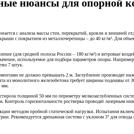
жные нюансы для опорной 
нается с анализа массы стен, перекрытий, кровли и внешней от
й крыши с покрытием из металлочерепицы – до 40 кг/м². Для объе
ние (для средней полосы России – 180 кг/м²) и ветровые возде
значение, используемое для подбора параметров опоры. Наприме
тво 7 штук.
ентами не должно превышать 2 м. Заглубление производят ниже 
нта из монолитного железобетона требует ширины подошвы от 3
 мм.
стирола толщиной 50 мм по периметру мелкозаглубленных систе
 Контроль горизонтальности ростверка проводят лазерным ниве
укции методом пробной статической нагрузки. Испытания включ
трии. Рекомендуется дренажная система с уклоном 3° для отвода