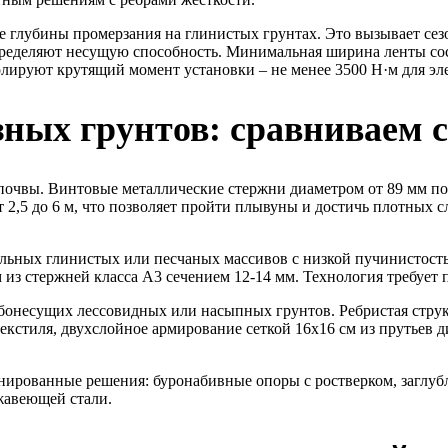
 глубины промерзания на глинистых грунтах. Это вызывает сез
пределяют несущую способность. Минимальная ширина ленты сос
лируют крутящий момент установки – не менее 3500 Н·м для эл
ных грунтов: сравниваем с
почвы. Винтовые металлические стержни диаметром от 89 мм по
2,5 до 6 м, что позволяет пройти плывуны и достичь плотных сл
бильных глинистых или песчаных массивов с низкой пучинистост
из стержней класса А3 сечением 12-14 мм. Технология требует
онесущих лессовидных или насыпных грунтов. Ребристая струк
екстиля, двухслойное армирование сеткой 16х16 см из прутьев 
ированные решения: буронабивные опоры с ростверком, заглуб
ржавеющей стали.