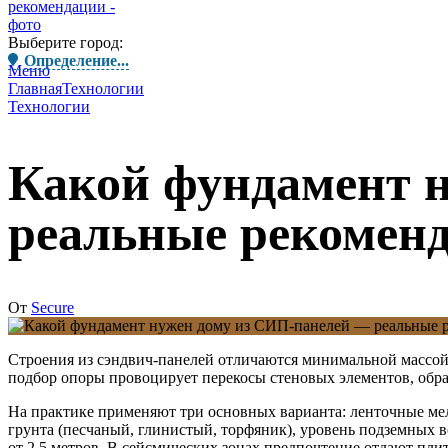
Выберите город:
Определение...
Меню
Главная
Технологии
Технологии
Какой фундамент 
реальные рекомен
От
Secure
Строения из сэндвич-панелей отличаются минимальной массой
подбор опоры провоцирует перекосы стеновых элементов, обр
На практике применяют три основных варианта: ленточные м
грунта (песчаный, глинистый, торфяник), уровень подземных
от 2,5 метров. В сейсмических зонах предпочтение отдают пл