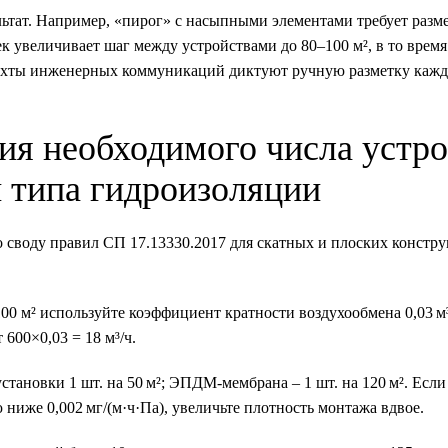
ьтат. Например, «пирог» с насыпными элементами требует разм
 увеличивает шаг между устройствами до 80–100 м², в то время
шахты инженерных коммуникаций диктуют ручную разметку кажд
я необходимого числа устро
 типа гидроизоляции
своду правил СП 17.13330.2017 для скатных и плоских констру
0 м² используйте коэффициент кратности воздухообмена 0,03 м³
600×0,03 = 18 м³/ч.
тановки 1 шт. на 50 м²; ЭПДМ-мембрана – 1 шт. на 120 м². Если
иже 0,002 мг/(м·ч·Па), увеличьте плотность монтажа вдвое.