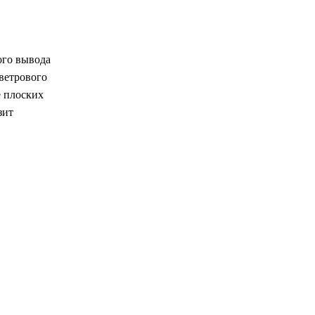
ого вывода
 ветрового
е плоских
зит