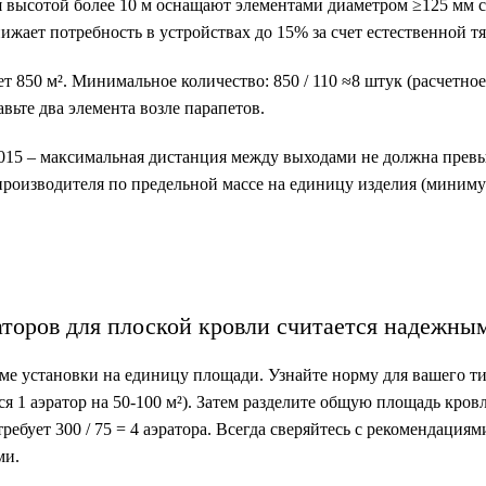
я высотой более 10 м оснащают элементами диаметром ≥125 мм 
жает потребность в устройствах до 15% за счет естественной тя
 850 м². Минимальное количество: 850 / 110 ≈8 штук (расчетное
авьте два элемента возле парапетов.
015 – максимальная дистанция между выходами не должна превы
роизводителя по предельной массе на единицу изделия (миниму
аторов для плоской кровли считается надежны
ме установки на единицу площади. Узнайте норму для вашего т
я 1 аэратор на 50-100 м²). Затем разделите общую площадь кровл
ребует 300 / 75 = 4 аэратора. Всегда сверяйтесь с рекомендациям
ми.