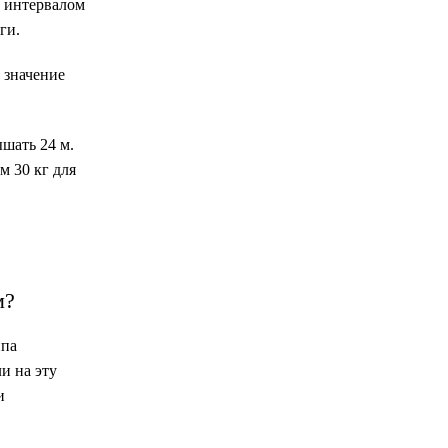
с интервалом
ги.
 значение
шать 24 м.
м 30 кг для
м?
ипа
и на эту
и