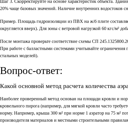
Шаг 3.
Скорректируйте на основе характеристик объекта. Здани
20% чаще базовых значений. Наличие внутренних водостоков сни
Пример.
Площадь гидроизоляции из ПВХ на ж/б плите составляет
округляется вверх). Для зоны с ветровой нагрузкой 60 кгс/м² доб
После монтажа проверьте соответствие схемы СП 245.1325800.2
При работе с балластными системами учитывайте ограничения п
стальных моделей).
Вопрос-ответ:
Какой основной метод расчета количества аэр
Наиболее проверенный метод основан на площади кровли и нор
кровельного пирога (например, для мягкой кровли часто требуетс
норму. Например, крыша 300 м² при норме 1 аэратор на 75 м² пот
производителя материалов и местными строительными правила