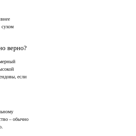
ивнее
В сухом
но верно?
омерный
высокой
ендовы, если
льному
ство – обычно
ю.