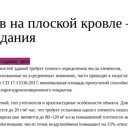
в на плоской кровле
адания
остей зданий требует точного определения числа элементов,
нованные на усредненных значениях, часто приводят к недост
но СП 17.13330.2017, минимальная площадь пропускной способн
го парогидроизоляционного покрытия.
ний, тип утеплителя и архитектурные особенности объекта. Для
я до 20 г/м³·час, что требует установки одного элемента охват
ирола шаг меняется до 80–120 м² из-за повышенной плотности м
одостоками
: число точек воздухообмена повышают на 15% отно