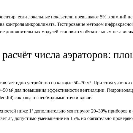
риентир: если локальные показатели превышают 5% в зимний пе
тва контроля микроклимата. Тестирование методом инфракрасно
ние дополнительных модулей становится обязательным независи
расчёт числа аэраторов: пло
тавляет одно устройство на каждые 50–70 м². При этом участки
0–50 м² для повышения эффективности вентиляции. Гидроизоля
rkfol) сокращают необходимые точки вдвое.
ерхностей ниже 1° дополнительно монтируют 20–30% приборов к
шает 3°, допустимо уменьшение на 15%, но обязательно проверяю