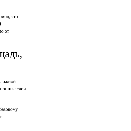
риод, это
й
мо от
щадь,
 сложной
ционные слои
 базовому
т