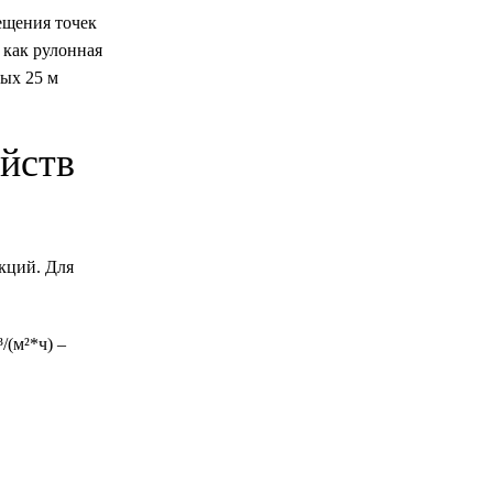
ещения точек
 как рулонная
ых 25 м
йств
кций. Для
/(м²*ч) –