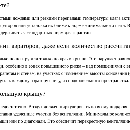
ете?
частыми дождями или резкими перепадами температуры влага акт
аэраторов или установка их ближе к норме минимального шага. 
идерживаться стандартных норм для гарантии.
ии аэраторов, даже если количество рассчита
лько по центру или только по краям крыши. Это нарушает равн
ди, особенно в зонах повышенного риска – над помещениями с 
рапетам и стенам, на участках с изменением высоты основания (
духа к каждому аэратору снизу, из подкровельного пространства.
ебольшую крышу?
о недостаточно. Воздух должен циркулировать по всему подкрове
 оставив удаленные участки без вентиляции. Минимальное количе
ыши или по диагонали. Это обеспечит перекрестную вентиляци