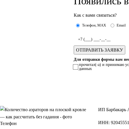
Появились 
Как с вами связаться?
Телефон, MAX
Email
Для отправки формы вам нео
прочитал(-а) и принимаю у
данных
ИП
Барбакарь 
ИНН
: 9204555
Телефон