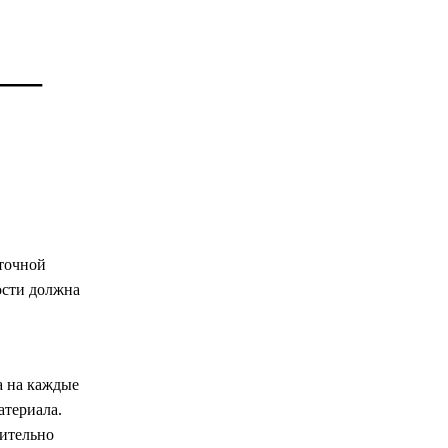
 —
аточной
ости должна
а на каждые
атериала.
сительно