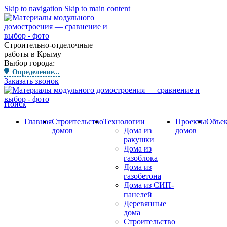
Skip to navigation
Skip to main content
Строительно-отделочные
работы в Крыму
Выбор города:
Определение...
Заказать звонок
Поиск
Главная
Строительство
Технологии
Проекты
Объе
домов
Дома из
домов
ракушки
Дома из
газоблока
Дома из
газобетона
Дома из СИП-
панелей
Деревянные
дома
Строительство