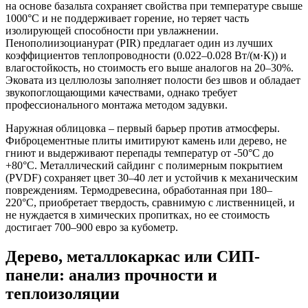
на основе базальта сохраняет свойства при температуре свыше
1000°C и не поддерживает горение, но теряет часть
изолирующей способности при увлажнении.
Пенополиизоцианурат (PIR) предлагает один из лучших
коэффициентов теплопроводности (0.022–0.028 Вт/(м·К)) и
влагостойкость, но стоимость его выше аналогов на 20–30%.
Эковата из целлюлозы заполняет полости без швов и обладает
звукопоглощающими качествами, однако требует
профессионального монтажа методом задувки.
Наружная облицовка – первый барьер против атмосферы.
Фиброцементные плиты имитируют камень или дерево, не
гниют и выдерживают перепады температур от -50°C до
+80°C. Металлический сайдинг с полимерным покрытием
(PVDF) сохраняет цвет 30–40 лет и устойчив к механическим
повреждениям. Термодревесина, обработанная при 180–
220°C, приобретает твердость, сравнимую с лиственницей, и
не нуждается в химических пропитках, но ее стоимость
достигает 700–900 евро за кубометр.
Дерево, металлокаркас или СИП-
панели: анализ прочности и
теплоизоляции