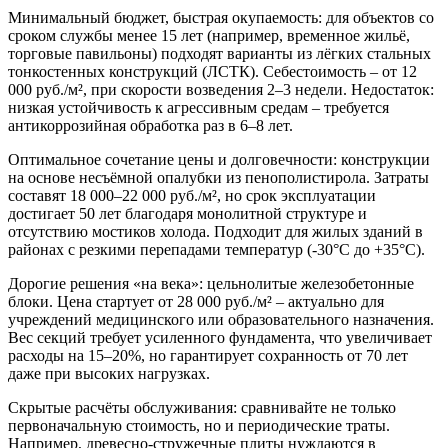
Минимальный бюджет, быстрая окупаемость:
для объектов со
сроком службы менее 15 лет (например, временное жильё,
торговые павильоны) подходят варианты из лёгких стальных
тонкостенных конструкций (ЛСТК). Себестоимость – от 12
000 руб./м², при скорости возведения 2–3 недели. Недостаток:
низкая устойчивость к агрессивным средам – требуется
антикоррозийная обработка раз в 6–8 лет.
Оптимальное сочетание цены и долговечности:
конструкции
на основе несъёмной опалубки из пенополистирола. Затраты
составят 18 000–22 000 руб./м², но срок эксплуатации
достигает 50 лет благодаря монолитной структуре и
отсутствию мостиков холода. Подходит для жилых зданий в
районах с резкими перепадами температур (-30°C до +35°C).
Дорогие решения «на века»:
цельнолитые железобетонные
блоки. Цена стартует от 28 000 руб./м² – актуально для
учреждений медицинского или образовательного назначения.
Вес секций требует усиленного фундамента, что увеличивает
расходы на 15–20%, но гарантирует сохранность от 70 лет
даже при высоких нагрузках.
Скрытые расчёты обслуживания:
сравнивайте не только
первоначальную стоимость, но и периодические траты.
Например, древесно-стружечные плиты нуждаются в