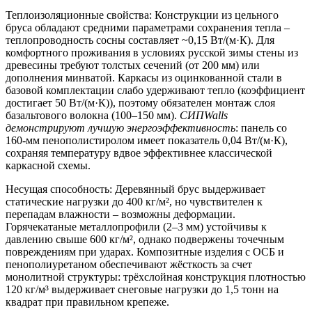
Теплоизоляционные свойства:
Конструкции из цельного
бруса обладают средними параметрами сохранения тепла –
теплопроводность сосны составляет ~0,15 Вт/(м·К). Для
комфортного проживания в условиях русской зимы стены из
древесины требуют толстых сечений (от 200 мм) или
дополнения минватой. Каркасы из оцинкованной стали в
базовой комплектации слабо удерживают тепло (коэффициент
достигает 50 Вт/(м·К)), поэтому обязателен монтаж слоя
базальтового волокна (100–150 мм).
СИПWalls
демонстрируют лучшую энергоэффективность
: панель со
160-мм пенополистиролом имеет показатель 0,04 Вт/(м·К),
сохраняя температуру вдвое эффективнее классической
каркасной схемы.
Несущая способность:
Деревянный брус выдерживает
статические нагрузки до 400 кг/м², но чувствителен к
перепадам влажности – возможны деформации.
Горячекатаные металлопрофили (2–3 мм) устойчивы к
давлению свыше 600 кг/м², однако подвержены точечным
повреждениям при ударах. Композитные изделия с ОСБ и
пенополиуретаном обеспечивают жёсткость за счет
монолитной структуры: трёхслойная конструкция плотностью
120 кг/м³ выдерживает снеговые нагрузки до 1,5 тонн на
квадрат при правильном крепеже.