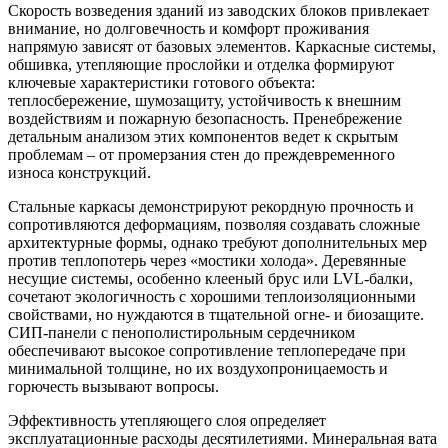
Скорость возведения зданий из заводских блоков привлекает
внимание, но долговечность и комфорт проживания
напрямую зависят от базовых элементов. Каркасные системы,
обшивка, утепляющие прослойки и отделка формируют
ключевые характеристики готового объекта:
теплосбережение, шумозащиту, устойчивость к внешним
воздействиям и пожарную безопасность. Пренебрежение
детальным анализом этих компонентов ведет к скрытым
проблемам – от промерзания стен до преждевременного
износа конструкций.
Стальные каркасы демонстрируют рекордную прочность и
сопротивляются деформациям, позволяя создавать сложные
архитектурные формы, однако требуют дополнительных мер
против теплопотерь через «мостики холода». Деревянные
несущие системы, особенно клееный брус или LVL-балки,
сочетают экологичность с хорошими теплоизоляционными
свойствами, но нуждаются в тщательной огне- и биозащите.
СИП-панели с пенополистирольным сердечником
обеспечивают высокое сопротивление теплопередаче при
минимальной толщине, но их воздухопроницаемость и
горючесть вызывают вопросы.
Эффективность утепляющего слоя определяет
эксплуатационные расходы десятилетиями. Минеральная вата