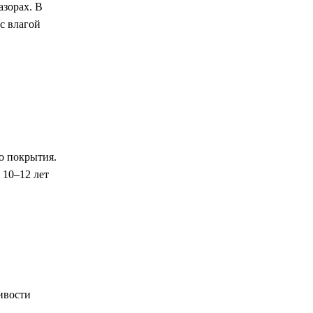
азорах. В
с влагой
о покрытия.
 10–12 лет
ивости