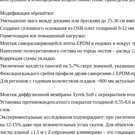
Модификация обрешётки
:
Уменьшение шага между досками или брусками до 25-30 см вмес
Создание сплошного основания из OSB-плит толщиной 9-12 мм 
Герметизация зон повышенной нагрузки
:
Монтаж саморасширяющейся ленты EPDM в ендовах и вокруг т
Нанесение полиуретанового состава на торцы листов – расход ≥2
Коррекция схемы укладки
:
Увеличение нахлёста панелей на 5-7% сверх значений, указанны
Фиксация каждого гребня профиля двумя саморезами с EPDM-пр
Для регионов с годовым количеством осадков >800 мм актуаль
Монтаж диффузионной мембраны Tyvek Soft с перекрытием поло
Установка противоконденсатного покрытия толщиной 0,55-0,6 
слоя.
Экспериментальные исследования подтверждают: при увеличении
на 12-15% даже при незначительных углах скатов. Для объекто
листы длиной ≤1,5 м с Z-образными кляммерами – это сокращае