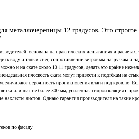
ля металлочерепицы 12 градусов. Это строгое
?
оизводителей, основана на практических испытаниях и расчетах.
дить воду и талый снег, сопротивление ветровым нагрузкам и н
ожно и на скате около 10-11 градусов, делать это крайне нежел
неидеальная плоскость ската могут привести к подтёкам на стык
увеличивают вероятность проникновения влаги под кровлю. Ес
етка или шаг не более 300 мм, усиленная гидроизоляция с про
е нахлесты листов. Однако гарантия производителя на такие кр
еков по фасаду