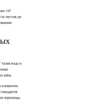
нее 14°
ста листов до
рованию
мых
 талая вода и
анные
на швы.
м климатом.
стандартов
ия черепицы.