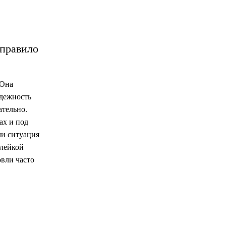
 правило
 Она
адежность
ательно.
ах и под
ли ситуация
клейкой
овли часто