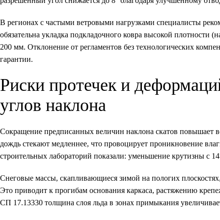
разрешённый угол снижается до 8° благодаря улучшенному отво
В регионах с частыми ветровыми нагрузками специалисты реком
обязательна укладка подкладочного ковра высокой плотности (н
200 мм. Отклонение от регламентов без технологических компе
гарантии.
Риски протечек и деформац
углов наклона
Сокращение предписанных величин наклона скатов повышает вер
дождь стекают медленнее, что провоцирует проникновение вла
строительных лабораторий показали: уменьшение крутизны с 14°
Снеговые массы, скапливающиеся зимой на пологих плоскостях,
Это приводит к прогибам основания каркаса, растяжению крепе
СП 17.13330 толщина слоя льда в зонах примыкания увеличива