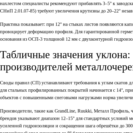
нахлестом специалисты рекомендуют прибавлять 3–5° к заводски
СНиП 2.01.07-85) требуют увеличения крутизны до 20–22° неза
Практика показывает: при 12° на стыках листов появляются ка
провоцирует деформацию профиля. Для гарантированной гермет
основания из ОСП-3 толщиной 12 мм с двухконтурной гидроизол
Табличные значения уклона:
производителей металлочер
Своды правил (СП) устанавливают требования к углам скатов д
для стальных профилированных покрытий начинается с 14°, пр
объектов с повышенными снеговыми нагрузками норма увеличива
Производители, такие как GrandLine, Ruukki, Металл Профиль,
брендов указывают диапазон 12–15° для стандартных условий м
усиленной гидроизоляции и сокращении шага обрешётки до 300 