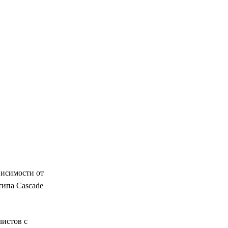
висимости от
типа Cascade
листов с