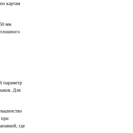
(по картам
350 мм
сплошного
й параметр
тыков. Для
ольшинство
 при
анавкой, где