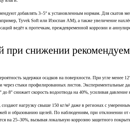
ду влаги.
ендуют добавлять 3–5° к установленным нормам. Для скатов ме
апример, Tyvek Soft или Изоспан AM), а также увеличение нахлё
нсаций ведёт к протечкам, преждевременной коррозии и аннули
ий при снижении рекомендуе
оятность задержки осадков на поверхности. При угле менее 12°
ги через стыки профилированных листов. Экспериментальные д
 до 8° снижает скорость водоотвода на 40%, усиливая давление 
 создают нагрузку свыше 150 кг/м² даже в регионах с умеренны
жей и образованию щелей. По наблюдениям, при отклонении от 
ется на 25–30%, вызывая локальную коррозию защитного покрыт