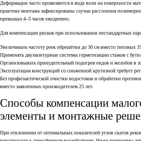
Деформации часто проявляются в виде волн на поверхности мате
практике монтажа зафиксированы случаи расслоения полимерного 
превышал 4–5 часов ежедневно.
Для компенсации рисков при использовании нестандартных пар
Увеличивать частоту реек обрешётки до 30 см вместо типовых 3
Применять двухконтурные системы герметизации стыков с бути
Организовывать принудительный подогрев ендов и желобов в зо
Эксплуатация конструкций со сниженной крутизной требует ре
Без профилактической очистки водостоков и обработки противо
вместо заявленных производителем 25 лет.
Способы компенсации малог
элементы и монтажные реше
При отклонении от оптимальных показателей углов скатов рек
конструкции к атмосферным воздействиям. Ниже приведены де