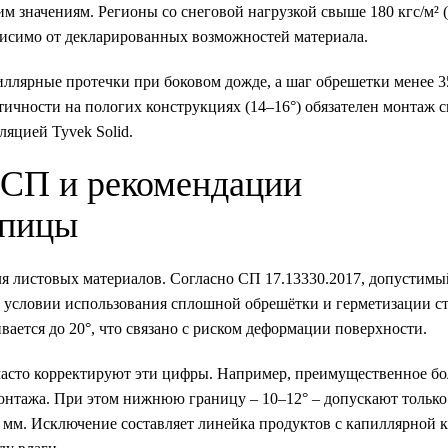
м значениям. Регионы со снеговой нагрузкой свыше 180 кгс/м² 
висимо от декларированных возможностей материала.
пиллярные протечки при боковом дожде, а шаг обрешетки менее 
ичности на пологих конструкциях (14–16°) обязателен монтаж 
яцией Tyvek Solid.
 СП и рекомендации
епицы
ля листовых материалов. Согласно СП 17.13330.2017, допустимы
и условии использования сплошной обрешётки и герметизации с
ется до 20°, что связано с риском деформации поверхности.
 часто корректируют эти цифры. Например, преимущественное б
онтажа. При этом нижнюю границу – 10–12° – допускают только
мм. Исключение составляет линейка продуктов с капиллярной к