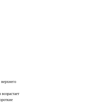
 верхнего
 возрастает
короткие