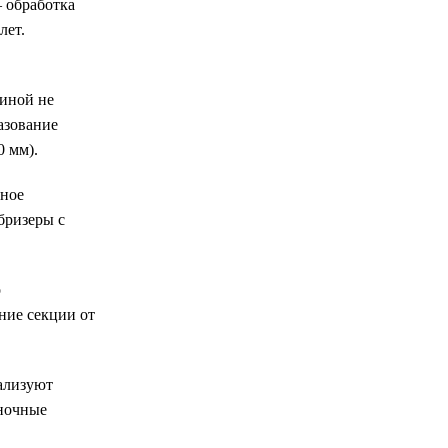
 обработка
лет.
иной не
азование
0 мм).
йное
бризеры с
о
ние секции от
ализуют
еночные