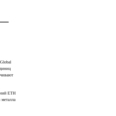
 —
Global
единиц
ечивают
ваний ETH
 металла