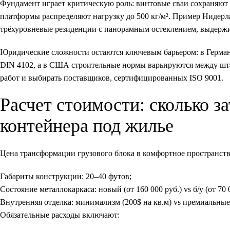
Фундамент играет критическую роль: винтовые сваи сохраняют 
платформы распределяют нагрузку до 500 кг/м². Пример Нидерла
трёхуровневые резиденции с панорамным остеклением, выдержи
Юридические сложности остаются ключевым барьером: в Герман
DIN 4102, а в США строительные нормы варьируются между шта
работ и выбирать поставщиков, сертифицированных ISO 9001.
Расчет стоимости: сколько з
контейнера под жилье
Цена трансформации грузового блока в комфортное пространство
Габариты конструкции: 20–40 футов;
Состояние металлокаркаса: новый (от 160 000 руб.) vs б/у (от 70 0
Внутренняя отделка: минимализм (200$ на кв.м) vs премиальные
Обязательные расходы включают: