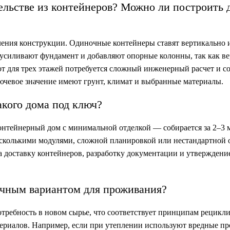
ельстве из контейнеров? Можно ли построить 
пления конструкции. Одиночные контейнеры ставят вертикально 
 усиливают фундамент и добавляют опорные колонны, так как в
от для трех этажей потребуется сложный инженерный расчет и со
чевое значение имеют грунт, климат и выбранные материалы.
акого дома под ключ?
онтейнерный дом с минимальной отделкой — собирается за 2–3 м
сколькими модулями, сложной планировкой или нестандартной 
а доставку контейнеров, разработку документации и утверждение
ичным вариантом для проживания?
ребность в новом сырье, что соответствует принципам рецикли
териалов. Например, если при утеплении используют вредные п