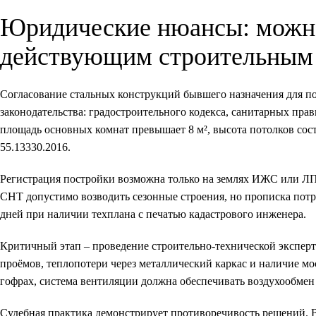
Юридические нюансы: можно 
действующим строительным
Согласование стальных конструкций бывшего назначения для по
законодательства: градостроительного кодекса, санитарных пра
площадь основных комнат превышает 8 м², высота потолков сос
55.13330.2016.
Регистрация постройки возможна только на землях ИЖС или ЛПХ
СНТ допустимо возводить сезонные строения, но прописка потр
дней при наличии техплана с печатью кадастрового инженера.
Критичный этап – проведение строительно-технической экспер
проёмов, теплопотери через металлический каркас и наличие м
гофрах, система вентиляции должна обеспечивать воздухообмен о
Судебная практика демонстрирует противоречивость решений. В 