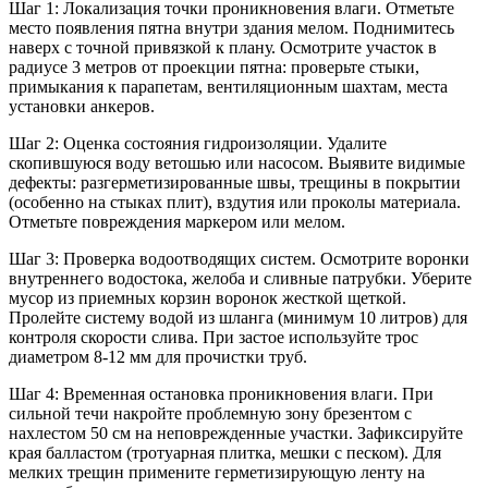
Шаг 1: Локализация точки проникновения влаги.
Отметьте
место появления пятна внутри здания мелом. Поднимитесь
наверх с точной привязкой к плану. Осмотрите участок в
радиусе 3 метров от проекции пятна: проверьте стыки,
примыкания к парапетам, вентиляционным шахтам, места
установки анкеров.
Шаг 2: Оценка состояния гидроизоляции.
Удалите
скопившуюся воду ветошью или насосом. Выявите видимые
дефекты: разгерметизированные швы, трещины в покрытии
(особенно на стыках плит), вздутия или проколы материала.
Отметьте повреждения маркером или мелом.
Шаг 3: Проверка водоотводящих систем.
Осмотрите воронки
внутреннего водостока, желоба и сливные патрубки. Уберите
мусор из приемных корзин воронок жесткой щеткой.
Пролейте систему водой из шланга (минимум 10 литров) для
контроля скорости слива. При застое используйте трос
диаметром 8-12 мм для прочистки труб.
Шаг 4: Временная остановка проникновения влаги.
При
сильной течи накройте проблемную зону брезентом с
нахлестом 50 см на неповрежденные участки. Зафиксируйте
края балластом (тротуарная плитка, мешки с песком). Для
мелких трещин примените герметизирующую ленту на