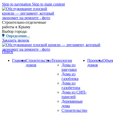
Skip to navigation
Skip to main content
Строительно-отделочные
работы в Крыму
Выбор города:
Определение...
Заказать звонок
Поиск
Главная
Строительство
Технологии
Проекты
Объе
домов
Дома из
домов
ракушки
Дома из
газоблока
Дома из
газобетона
Дома из СИП-
панелей
Деревянные
дома
Строительство