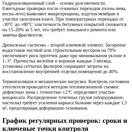
Гидроизоляционный слой – основа долговечности.
Ежегодные проверки после сезонных переходов (осень-зима,
весна-лето) выявляют микротрещины, вздутия мембран и
участки скопления влаги. При температурных перепадах от
-30°C до +80°C эластичность битумных покрытий снижается
на 15–20% за 5 лет, что требует локального ремонта или
замены фрагментов.
Дренажные системы
– второй ключевой элемент. Засорение
водостоков листвой или строительным мусором на 70%
увеличивает риск протечек даже при минимальном уклоне в
1–3°. Прочистка желобов и воронок каждые 3 месяца,
установка сетчатых фильтров сокращают затраты на
восстановление внутренней отделки помещений до 40%.
Термоизоляция и механические нагрузки.
Контроль состояния
утеплителя проводится методом тепловизионной съемки:
дефектные зоны с точностью ±2°С определяют участки
конденсата. Распределение точечных грузов (оборудование,
настилы) требует усиления каркаса балками через каждые 1,5
м², предотвращая деформацию основания.
График регулярных проверок: сроки и
ключевые точки контроля