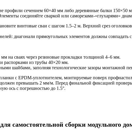
ие профили сечением 60×40 мм либо деревянные балки 150×50 м
Элементы соединяйте сваркой или саморезами-«глухарями» диам
новите винтовые сваи с шагом 1.5–2 м. Верхний срез оголовко
елей: диагонали прямоугольных элементов должны совпадать с
 мм на сваях через резиновые прокладки толщиной 4–6 мм.
и распорками из трубы 40×20 мм.
ными шайбами, заполняя технологические зазоры монтажной пе
планки с EPDM-уплотнителем, монтируемые поверх профнастила
олжен превышать 2 мм/м. Перед финальной фиксацией проверьт
ую ось с погрешностью до 1.5°.
для самостоятельной сборки модульного до