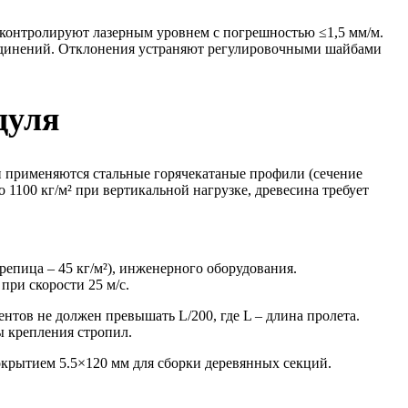
 контролируют лазерным уровнем с погрешностью ≤1,5 мм/м.
оединений. Отклонения устраняют регулировочными шайбами
дуля
ки применяются стальные горячекатаные профили (сечение
1100 кг/м² при вертикальной нагрузке, древесина требует
ерепица – 45 кг/м²), инженерного оборудования.
при скорости 25 м/с.
нтов не должен превышать L/200, где L – длина пролета.
ы крепления стропил.
крытием 5.5×120 мм для сборки деревянных секций.