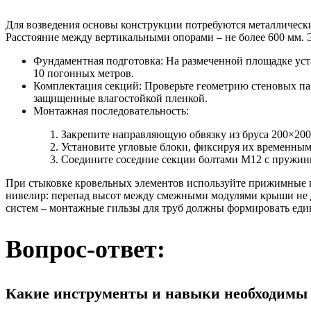
Для возведения основы конструкции потребуются металлическ
Расстояние между вертикальными опорами – не более 600 мм. 
Фундаментная подготовка:
На размеченной площадке уста
10 погонных метров.
Комплектация секций:
Проверьте геометрию стеновых пан
защищенные влагостойкой пленкой.
Монтажная последовательность:
Закрепите направляющую обвязку из бруса 200×200
Установите угловые блоки, фиксируя их временным
Соедините соседние секции болтами М12 с пружин
При стыковке кровельных элементов используйте прижимные 
нивелир: перепад высот между смежными модулями крыши не д
систем – монтажные гильзы для труб должны формировать един
Вопрос-ответ:
Какие инструменты и навыки необходимы 