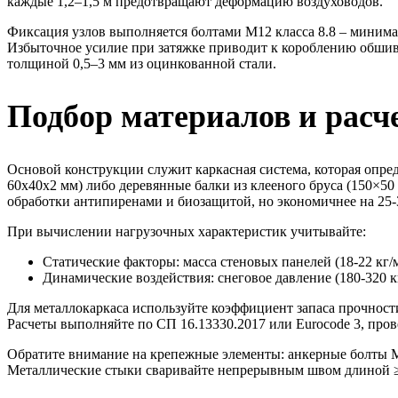
каждые 1,2–1,5 м предотвращают деформацию воздуховодов.
Фиксация узлов выполняется болтами М12 класса 8.8 – минима
Избыточное усилие при затяжке приводит к короблению обши
толщиной 0,5–3 мм из оцинкованной стали.
Подбор материалов и расч
Основой конструкции служит каркасная система, которая опре
60x40x2 мм) либо деревянные балки из клееного бруса (150×50
обработки антипиренами и биозащитой, но экономичнее на 25
При вычислении нагрузочных характеристик учитывайте:
Статические факторы:
масса стеновых панелей (18-22 кг/м
Динамические воздействия:
снеговое давление (180-320 к
Для металлокаркаса используйте коэффициент запаса прочности 
Расчеты выполняйте по СП 16.13330.2017 или Eurocode 3, пров
Обратите внимание на крепежные элементы: анкерные болты M
Металлические стыки сваривайте непрерывным швом длиной 