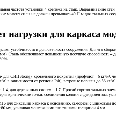
льная частота установки 4 крепежа на стык. Выравнивание стен
вки: момент силы не должен превышать 40 Н·м для стальных с
ет нагрузки для каркаса мо
деляет устойчивость и долговечность сооружения. Для его сбор
 мм). Сталь обеспечивает повышенную несущую способность – до 
-30%.
² для СИПStrong), кровельного покрытия (профлист – 6 кг/м², ч
г/м² в зависимости от региона РФ), ветровые порывы до 56 кг/м² 
1.4, для деревянных систем – 1.7. Прогиб горизонтальных элеме
еряя критические точки: соединения колонн с фундаментом, узл
16 для фиксации каркаса к основанию, саморезы с цинковым по
≥80 мм, усиливая монтажными пластинами толщиной 4 мм.