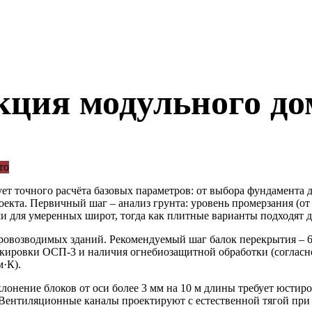
кция модульного до
ует точного расчёта базовых параметров: от выбора фундамента
оекта. Первичный шаг – анализ грунта: уровень промерзания (от 
и для умеренных широт, тогда как плитные варианты подходят 
овозводимых зданий. Рекомендуемый шаг балок перекрытия – 60
аркировки ОСП-3 и наличия огнебиозащитной обработки (соглас
м·К).
лонение блоков от оси более 3 мм на 10 м длины требует юст
ентиляционные каналы проектируют с естественной тягой при в