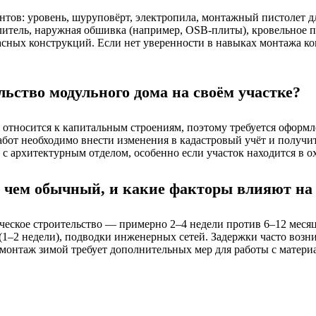
нтов: уровень, шуруповёрт, электропила, монтажный пистолет 
литель, наружная обшивка (например, OSB-плиты), кровельное п
ных конструкций. Если нет уверенности в навыках монтажа ком
ьство модульного дома на своём участке?
 относится к капитальным строениям, поэтому требуется оформл
бот необходимо внести изменения в кадастровый учёт и получит
 с архитектурным отделом, особенно если участок находится в о
, чем обычный, и какие факторы влияют на
ческое строительство — примерно 2–4 недели против 6–12 месяц
а (1–2 недели), подводки инженерных сетей. Задержки часто воз
монтаж зимой требует дополнительных мер для работы с матери