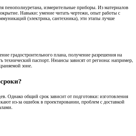
для пенополиуретана, измерительные приборы. Из материалов
окрытие. Навыки: умение читать чертежи, опыт работы с
муникаций (электрика, сантехника), эти этапы лучше
ение градостроительного плана, получение разрешения на
ь технический паспорт. Нюансы зависят от региона: например,
храняемой зоне.
 сроки?
ев. Однако общий срок зависит от подготовки: изготовления
никают из-за ошибок в проектировании, проблем с доставкой
алами.