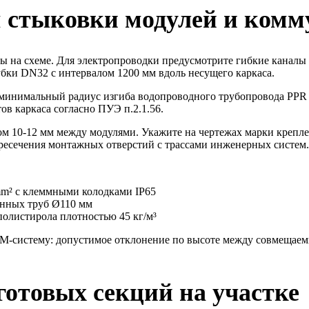
м стыковки модулей и ком
ы на схеме. Для электропроводки предусмотрите гибкие канал
убки DN32 с интервалом 1200 мм вдоль несущего каркаса.
минимальный радиус изгиба водопроводного трубопровода PPR 
ов каркаса согласно ПУЭ п.2.1.56.
м 10-12 мм между модулями. Укажите на чертежах марки крепле
ресечения монтажных отверстий с трассами инженерных систем.
mm² с клеммными колодками IP65
онных труб Ø110 мм
полистирола плотностью 45 кг/м³
M-систему: допустимое отклонение по высоте между совмещаемым
готовых секций на участке