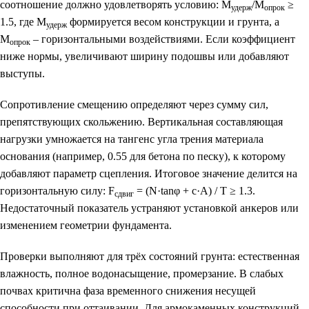
соотношение должно удовлетворять условию: M
/M
≥
удерж
опрок
1.5, где M
формируется весом конструкции и грунта, а
удерж
M
– горизонтальными воздействиями. Если коэффициент
опрок
ниже нормы, увеличивают ширину подошвы или добавляют
выступы.
Сопротивление смещению определяют через сумму сил,
препятствующих скольжению. Вертикальная составляющая
нагрузки умножается на тангенс угла трения материала
основания (например, 0.55 для бетона по песку), к которому
добавляют параметр сцепления. Итоговое значение делится на
горизонтальную силу: F
= (N·tanφ + c·A) / T ≥ 1.3.
сдвиг
Недостаточный показатель устраняют установкой анкеров или
изменением геометрии фундамента.
Проверки выполняют для трёх состояний грунта: естественная
влажность, полное водонасыщение, промерзание. В слабых
почвах критична фаза временного снижения несущей
способности при оттаивании. Для армокаменных конструкций