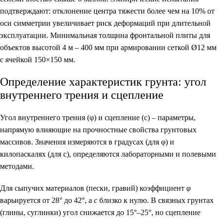
подтверждают: отклонение центра тяжести более чем на 10% от
оси симметрии увеличивает риск деформаций при длительной
эксплуатации. Минимальная толщина фронтальной плиты для
объектов высотой 4 м – 400 мм при армировании сеткой Ø12 мм
с ячейкой 150×150 мм.
Определение характеристик грунта: угол
внутреннего трения и сцепление
Угол внутреннего трения (φ)
и
сцепление (c)
– параметры,
напрямую влияющие на прочностные свойства грунтовых
массивов. Значения измеряются в градусах (для φ) и
килопаскалях (для c), определяются лабораторными и полевыми
методами.
Для сыпучих материалов (пески, гравий) коэффициент
φ
варьируется от 28° до 42°, а
c
близко к нулю. В связных грунтах
(глины, суглинки) угол снижается до 15°–25°, но сцепление