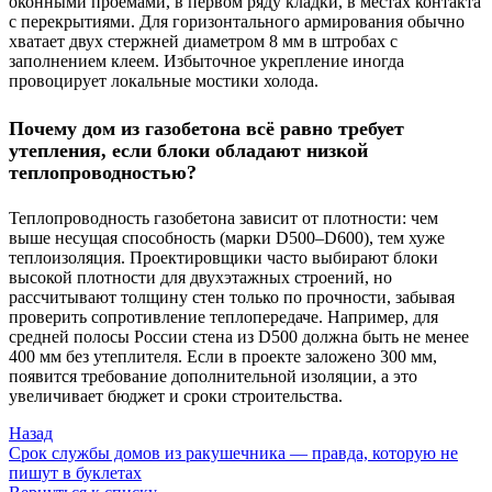
оконными проёмами, в первом ряду кладки, в местах контакта
с перекрытиями. Для горизонтального армирования обычно
хватает двух стержней диаметром 8 мм в штробах с
заполнением клеем. Избыточное укрепление иногда
провоцирует локальные мостики холода.
Почему дом из газобетона всё равно требует
утепления, если блоки обладают низкой
теплопроводностью?
Теплопроводность газобетона зависит от плотности: чем
выше несущая способность (марки D500–D600), тем хуже
теплоизоляция. Проектировщики часто выбирают блоки
высокой плотности для двухэтажных строений, но
рассчитывают толщину стен только по прочности, забывая
проверить сопротивление теплопередаче. Например, для
средней полосы России стена из D500 должна быть не менее
400 мм без утеплителя. Если в проекте заложено 300 мм,
появится требование дополнительной изоляции, а это
увеличивает бюджет и сроки строительства.
Назад
Срок службы домов из ракушечника — правда, которую не
пишут в буклетах