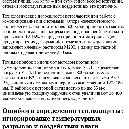
составит лишь 650 кг/м² – при суммарном весе конструкции,
отделки и эксплуатационных воздействиях это критично.
Технологические погрешности встречаются при работе с
комбинированными системами. Опора железобетонного
ростверка на блоки плотностью 500 кг/м³ приводит к смятию
торцов: максимальное напряжение под подошвой не должно
превышать 12-15% от предела прочности материала. Для
предотвращения деформаций промежутки между балками
заполняют клеевым раствором М200, а длину контактной
площадки делают не менее 250 мм.
Точный подбор выполняют методом поэтапного
суммирования: собственный вес крыши × 1.1 + временные
нагрузки × 1.4. При величине свыше 800 кг/м² вместо
стандартных В2.5 применяют изделия с показателями В3.5–
В5, дополняя их стальными перемычками сечением 120×180
мм. В районах с ветровой активностью выше 55 м/с
минимальную толщину наружных стен увеличивают до 400
мм независимо от теплотехнических расчётов.
Ошибки в определении теплозащиты:
игнорирование температурных
разрывов и воздействия влаги