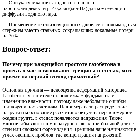
— Оштукатуривание фасадов со степенью
паропроницаемости μ ≤ 0,2 мг/(м·ч·Па) для компенсации
диффузии водяного пара.
— Применение теплоизоляционных дюбелей с полиамидным
стержнем вместо стальных, сокращающих локальные потери
на 70%.
Вопрос-ответ:
Почему при кажущейся простоте газобетона в
проектах часто возникают трещины в стенах, хотя
проект на первый взгляд грамотный?
Основная причина — недооценка деформаций материала.
Газобетон чувствителен к подвижкам фундамента и
изменению влажности, поэтому даже небольшие ошибки
приводят к последствиям. Например, если распределение
нагрузки на основание рассчитано без учёта неравномерной
осадки грунта, в стенах появляются напряжения. Также
многие забывают о температурных швах при большой длине
стен или сложной форме здания. Трещины чаще начинаются в
углах оконных проёмов, где концентрация напряжений