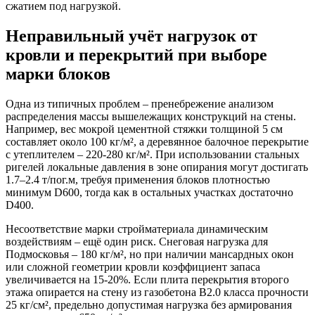
сжатием под нагрузкой.
Неправильный учёт нагрузок от
кровли и перекрытий при выборе
марки блоков
Одна из типичных проблем – пренебрежение анализом
распределения массы вышележащих конструкций на стены.
Например, вес мокрой цементной стяжки толщиной 5 см
составляет около 100 кг/м², а деревянное балочное перекрытие
с утеплителем – 220-280 кг/м². При использовании стальных
ригелей локальные давления в зоне опирания могут достигать
1.7–2.4 т/пог.м, требуя применения блоков плотностью
минимум D600, тогда как в остальных участках достаточно
D400.
Несоответствие марки стройматериала динамическим
воздействиям – ещё один риск. Снеговая нагрузка для
Подмосковья – 180 кг/м², но при наличии мансардных окон
или сложной геометрии кровли коэффициент запаса
увеличивается на 15-20%. Если плита перекрытия второго
этажа опирается на стену из газобетона В2.0 класса прочности
25 кг/см², предельно допустимая нагрузка без армирования