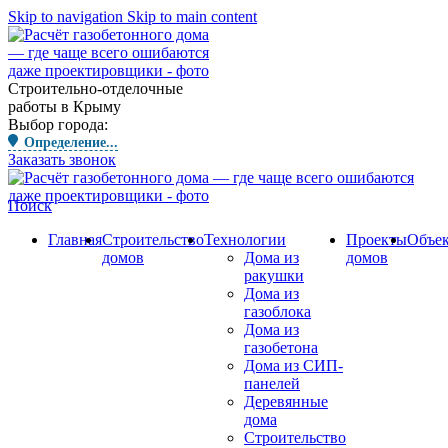
Skip to navigation
Skip to main content
Строительно-отделочные
работы в Крыму
Выбор города:
Определение...
Заказать звонок
Поиск
Главная
Строительство
Технологии
Проекты
Объе
домов
Дома из
домов
ракушки
Дома из
газоблока
Дома из
газобетона
Дома из СИП-
панелей
Деревянные
дома
Строительство