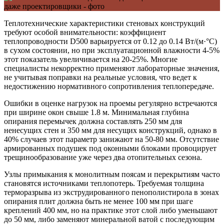
Теплотехнические характеристики стеновых конструкций
требуют особой внимательности: коэффициент
теплопроводности D500 варьируется от 0.12 до 0.14 Вт/(м·°C)
в сухом состоянии, но при эксплуатационной влажности 4-5%
этот показатель увеличивается на 20-25%. Многие
специалисты некорректно применяют лабораторные значения,
не учитывая поправки на реальные условия, что ведет к
недостижению нормативного сопротивления теплопередаче.
Ошибки в оценке нагрузок на проемы регулярно встречаются
при ширине окон свыше 1.8 м. Минимальная глубина
опирания перемычек должна составлять 250 мм для
ненесущих стен и 350 мм для несущих конструкций, однако в
40% случаев этот параметр занижают на 50-80 мм. Отсутствие
армированных подушек под оконными блоками провоцирует
трещинообразование уже через два отопительных сезона.
Узлы примыкания к монолитным поясам и перекрытиям часто
становятся источниками теплопотерь. Требуемая толщина
терморазрыва из экструдированного пенополистирола в зонах
опирания плит должна быть не менее 100 мм при шаге
креплений 400 мм, но на практике этот слой либо уменьшают
до 50 мм, либо заменяют минеральной ватой с последующим