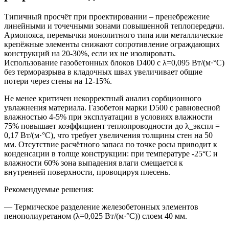
Типичный просчёт при проектировании – пренебрежение
линейными и точечными зонами повышенной теплопередачи.
Армопояса, перемычки монолитного типа или металлические
крепёжные элементы снижают сопротивление ограждающих
конструкций на 20-30%, если их не изолировать.
Использование газобетонных блоков D400 с λ=0,095 Вт/(м·°С)
без терморазрыва в кладочных швах увеличивает общие
потери через стены на 12-15%.
Не менее критичен некорректный анализ сорбционного
увлажнения материала. Газобетон марки D500 с равновесной
влажностью 4-5% при эксплуатации в условиях влажности
75% повышает коэффициент теплопроводности до λ_экспл =
0,17 Вт/(м·°С), что требует увеличения толщины стен на 50
мм. Отсутствие расчётного запаса по точке росы приводит к
конденсации в толще конструкции: при температуре -25°C и
влажности 60% зона выпадения влаги смещается к
внутренней поверхности, провоцируя плесень.
Рекомендуемые решения:
— Термическое разделение железобетонных элементов
пенополиуретаном (λ=0,025 Вт/(м·°С)) слоем 40 мм.