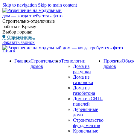
Skip to navigation
Skip to main content
Строительно-отделочные
работы в Крыму
Выбор города:
Определение...
Заказать звонок
Поиск
Главная
Строительство
Технологии
Проекты
Объе
домов
Дома из
домов
ракушки
Дома из
газоблока
Дома из
газобетона
Дома из СИП-
панелей
Деревянные
дома
Строительство
фундаментов
Кровельные