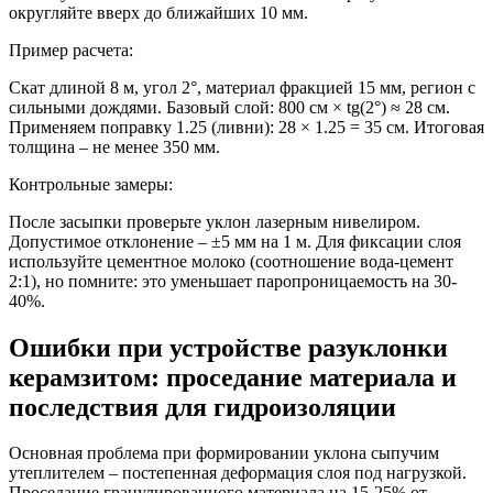
округляйте вверх до ближайших 10 мм.
Пример расчета:
Скат длиной 8 м, угол 2°, материал фракцией 15 мм, регион с
сильными дождями. Базовый слой: 800 см × tg(2°) ≈ 28 см.
Применяем поправку 1.25 (ливни): 28 × 1.25 = 35 см. Итоговая
толщина – не менее 350 мм.
Контрольные замеры:
После засыпки проверьте уклон лазерным нивелиром.
Допустимое отклонение – ±5 мм на 1 м. Для фиксации слоя
используйте цементное молоко (соотношение вода-цемент
2:1), но помните: это уменьшает паропроницаемость на 30-
40%.
Ошибки при устройстве разуклонки
керамзитом: проседание материала и
последствия для гидроизоляции
Основная проблема при формировании уклона сыпучим
утеплителем – постепенная деформация слоя под нагрузкой.
Проседание гранулированного материала на 15-25% от