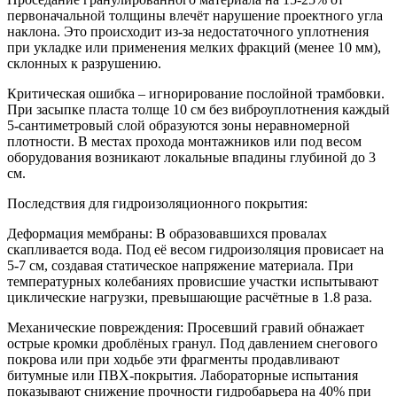
первоначальной толщины влечёт нарушение проектного угла
наклона. Это происходит из-за недостаточного уплотнения
при укладке или применения мелких фракций (менее 10 мм),
склонных к разрушению.
Критическая ошибка – игнорирование послойной трамбовки.
При засыпке пласта толще 10 см без виброуплотнения каждый
5-сантиметровый слой образуются зоны неравномерной
плотности. В местах прохода монтажников или под весом
оборудования возникают локальные впадины глубиной до 3
см.
Последствия для гидроизоляционного покрытия:
Деформация мембраны:
В образовавшихся провалах
скапливается вода. Под её весом гидроизоляция провисает на
5-7 см, создавая статическое напряжение материала. При
температурных колебаниях провисшие участки испытывают
циклические нагрузки, превышающие расчётные в 1.8 раза.
Механические повреждения:
Просевший гравий обнажает
острые кромки дроблёных гранул. Под давлением снегового
покрова или при ходьбе эти фрагменты продавливают
битумные или ПВХ-покрытия. Лабораторные испытания
показывают снижение прочности гидробарьера на 40% при