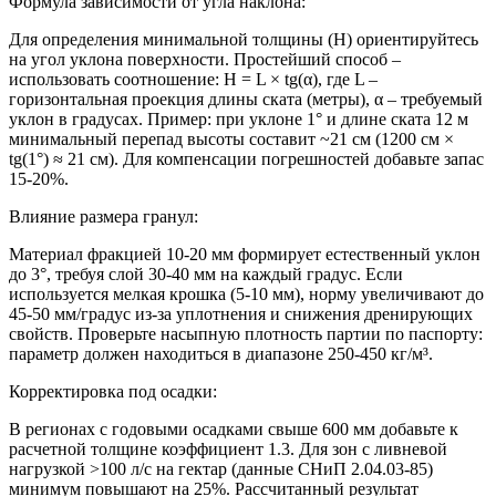
Формула зависимости от угла наклона:
Для определения минимальной толщины (H) ориентируйтесь
на угол уклона поверхности. Простейший способ –
использовать соотношение: H = L × tg(α), где L –
горизонтальная проекция длины ската (метры), α – требуемый
уклон в градусах. Пример: при уклоне 1° и длине ската 12 м
минимальный перепад высоты составит ~21 см (1200 см ×
tg(1°) ≈ 21 см). Для компенсации погрешностей добавьте запас
15-20%.
Влияние размера гранул:
Материал фракцией 10-20 мм формирует естественный уклон
до 3°, требуя слой 30-40 мм на каждый градус. Если
используется мелкая крошка (5-10 мм), норму увеличивают до
45-50 мм/градус из-за уплотнения и снижения дренирующих
свойств. Проверьте насыпную плотность партии по паспорту:
параметр должен находиться в диапазоне 250-450 кг/м³.
Корректировка под осадки:
В регионах с годовыми осадками свыше 600 мм добавьте к
расчетной толщине коэффициент 1.3. Для зон с ливневой
нагрузкой >100 л/с на гектар (данные СНиП 2.04.03-85)
минимум повышают на 25%. Рассчитанный результат