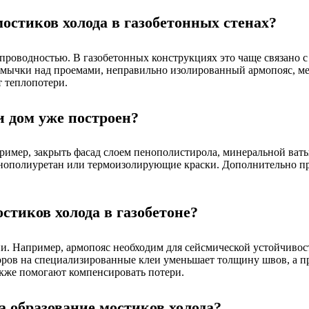
стиков холода в газобетонных стенах?
проводностью. В газобетонных конструкциях это чаще связано 
емычки над проемами, неправильно изолированный армопояс, ме
 теплопотери.
и дом уже построен?
ример, закрыть фасад слоем пенополистирола, минеральной ваты
нополиуретан или термоизолирующие краски. Дополнительно пр
стиков холода в газобетоне?
и. Например, армопояс необходим для сейсмической устойчивос
оров на специализированные клеи уменьшает толщину швов, а п
акже помогают компенсировать потери.
 образование мостиков холода?