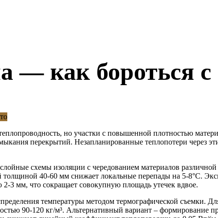
на — как бороться с
теплопроводность, но участки с повышенной плотностью матери
мыкания перекрытий. Незапланированные теплопотери через эти 
лойные схемы изоляции с чередованием материалов различной 
й толщиной 40-60 мм снижает локальные перепады на 5-8°C. Эк
 2-3 мм, что сокращает совокупную площадь утечек вдвое.
спределения температуры методом термографической съемки.
Для
ностью 90-120 кг/м³. Альтернативный вариант – формирование