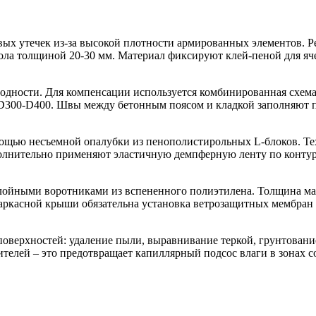
вых утечек из-за высокой плотности армированных элементов.
ла толщиной 20-30 мм. Материал фиксируют клей-пеной для яче
одности. Для компенсации используется комбинированная схем
ки D300-D400. Швы между бетонным поясом и кладкой заполняют
щью несъемной опалубки из пенополистирольных L-блоков. Тех
полнительно применяют эластичную демпферную ленту по конту
йными воротниками из вспененного полиэтилена. Толщина мате
аркасной крыши обязательна установка ветрозащитных мембран
 поверхностей: удаление пыли, выравнивание теркой, грунтован
телей – это предотвращает капиллярный подсос влаги в зонах с