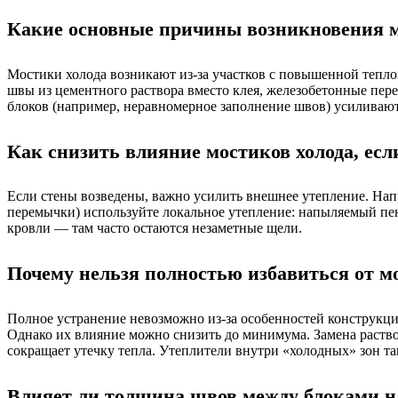
Какие основные причины возникновения мо
Мостики холода возникают из-за участков с повышенной тепло
швы из цементного раствора вместо клея, железобетонные пер
блоков (например, неравномерное заполнение швов) усиливают
Как снизить влияние мостиков холода, есл
Если стены возведены, важно усилить внешнее утепление. Нап
перемычки) используйте локальное утепление: напыляемый пе
кровли — там часто остаются незаметные щели.
Почему нельзя полностью избавиться от мо
Полное устранение невозможно из-за особенностей конструкци
Однако их влияние можно снизить до минимума. Замена раств
сокращает утечку тепла. Утеплители внутри «холодных» зон т
Влияет ли толщина швов между блоками на