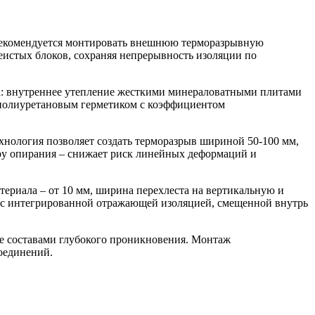
 Рекомендуется монтировать внешнюю терморазрывную
истых блоков, сохраняя непрерывность изоляции по
а: внутреннее утепление жесткими минераловатными плитами
 полиуретановым герметиком с коэффициентом
нология позволяет создать терморазрыв шириной 50-100 мм,
ру опирания – снижает риск линейных деформаций и
риала – от 10 мм, ширина перехлеста на вертикальную и
 с интегрированной отражающей изоляцией, смещенной внутрь
ие составами глубокого проникновения. Монтаж
оединений.