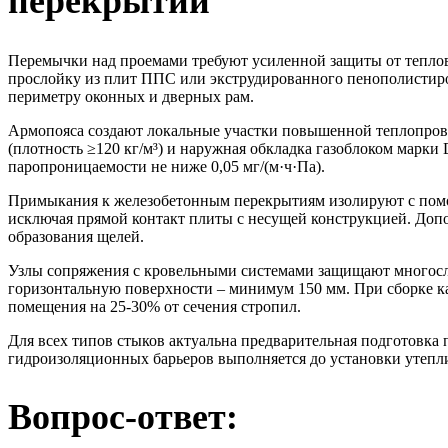
перекрытий
Перемычки над проемами требуют усиленной защиты от тепло
прослойку из плит ППС или экструдированного пенополистиро
периметру оконных и дверных рам.
Армопояса создают локальные участки повышенной теплопров
(плотность ≥120 кг/м³) и наружная обкладка газоблоком мар
паропроницаемости не ниже 0,05 мг/(м·ч·Па).
Примыкания к железобетонным перекрытиям изолируют с помо
исключая прямой контакт плиты с несущей конструкцией. До
образования щелей.
Узлы сопряжения с кровельными системами защищают многосло
горизонтальную поверхности – минимум 150 мм. При сборке к
помещения на 25-30% от сечения стропил.
Для всех типов стыков актуальна предварительная подготовка
гидроизоляционных барьеров выполняется до установки утепли
Вопрос-ответ: