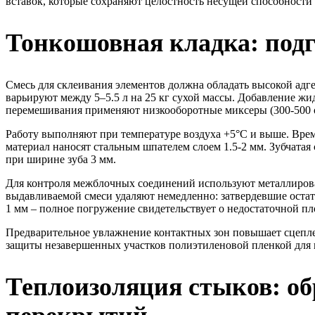
вставок, которые сохраняют целостность несущей способности
Тонкошовная кладка: под
Смесь для склеивания элементов должна обладать высокой адге
варьируют между 5–5.5 л на 25 кг сухой массы. Добавление ж
перемешивания применяют низкооборотные миксеры (300-500 о
Работу выполняют при температуре воздуха +5°С и выше. Врем
материал наносят стальным шпателем слоем 1.5-2 мм. Зубчатая
при ширине зуба 3 мм.
Для контроля межблочных соединений используют металлирова
выдавливаемой смеси удаляют немедленно: затвердевшие ост
1 мм – полное погружение свидетельствует о недостаточной пл
Предварительное увлажнение контактных зон повышает сцепле
защиты незавершенных участков полиэтиленовой пленкой для
Теплоизоляция стыков: о