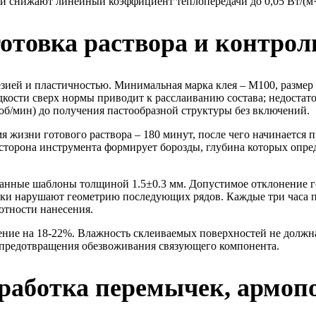
 и снижают линейный коэффициент теплопередачи до 0,05 Вт/(м·
готовка раствора и контро
зией и пластичностью. Минимальная марка клея – М100, размер 
идкости сверх нормы приводит к расслаиванию состава; недоста
б/мин) до получения пастообразной структуры без включений.
я жизни готового раствора – 180 минут, после чего начинается
 сторона инструмента формирует борозды, глубина которых опре
нные шаблоны толщиной 1.5±0.3 мм. Допустимое отклонение го
атки нарушают геометрию последующих рядов. Каждые три часа
отности нанесения.
ние на 18-22%. Влажность склеиваемых поверхностей не должна
 предотвращения обезвоживания связующего компонента.
бработка перемычек, армоп