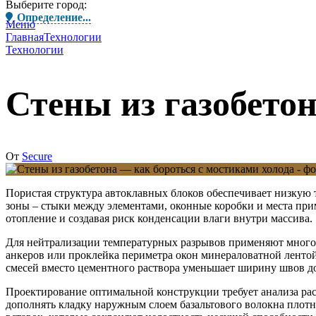
Выберите город:
Определение...
Меню
Главная
Технологии
Технологии
Стены из газобето
От
Secure
Пористая структура автоклавных блоков обеспечивает низкую 
зоны – стыки между элементами, оконные коробки и места при
отопление и создавая риск конденсации влаги внутри массива.
Для нейтрализации температурных разрывов применяют многос
анкеров или проклейка периметра окон минераловатной ленто
смесей вместо цементного раствора уменьшает ширину швов до
Проектирование оптимальной конструкции требует анализа ра
дополнять кладку наружным слоем базальтового волокна плот