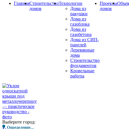
Главная
Строительство
Технологии
Проекты
Объе
домов
Дома из
домов
ракушки
Дома из
газоблока
Дома из
газобетона
Дома из СИП-
панелей
Деревянные
дома
Строительство
фундаментов
Кровельные
работы
Выберите город:
Определение...