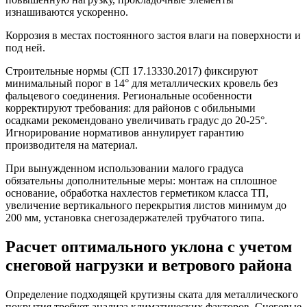
изнашиваются ускоренно.
Коррозия
в местах постоянного застоя влаги на поверхности и
под ней.
Строительные нормы (СП 17.13330.2017) фиксируют
минимальный порог в
14°
для металлических кровель без
фальцевого соединения. Региональные особенности
корректируют требования: для районов с обильными
осадками рекомендовано увеличивать градус до
20-25°
.
Игнорирование нормативов аннулирует гарантию
производителя на материал.
При вынужденном использовании малого градуса
обязательны дополнительные меры: монтаж на сплошное
основание, обработка нахлестов герметиком класса ТП,
увеличение вертикального перекрытия листов минимум до
200 мм
, установка снегозадержателей трубчатого типа.
Расчет оптимального уклона с учетом
снеговой нагрузки и ветрового района
Определение подходящей крутизны ската для металлического
покрытия требует анализа климатических факторов. Снеговые