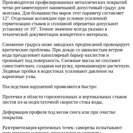
Производители профилированных металлических покрытий
четко регламентируют наименьший допустимый градус для
монтажа. Для большинства марок этот параметр составляет
12°
. Отдельные коллекции при условии усиленной
герметизации стыков и сплошной обрешетки допускают
установку от
10°
. Точное значение всегда указано в
технической документации конкретного материала.
Снижение градуса ниже заводских предписаний провоцирует
критические проблемы. При дожде со шквалистым ветром
вода преодолевает капиллярный барьер нахлестов и
проникает под поверхность. Снежные массы не сползают
самостоятельно, создавая нагрузку, превышающую расчетную.
Ледяные пробки в водостоках усиливают давление на
карнизные узлы.
Последствия нарушений проявляются быстро:
Протечки
в области горизонтальных и вертикальных стыков
листов из-за недостаточной скорости стока воды.
Деформация профиля
под весом снега или при очистке
покрытия.
Разгерметизация крепежных точек
: саморезы испытывают
повышенную нагрузку, прокладочные элементы