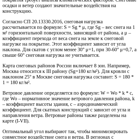
осадки и ветер создают значительные воздействия на
конструкцию.
Согласно СП 20.13330.2016, снеговая нагрузка
рассчитывается по формуле: S = Sg * μ, где Sg – вес снега на 1
м² горизонтальной поверхности, зависящий от района, а μ –
коэффициент перехода от веса снега на земле к снеговой
нагрузке на покрытие. Этот коэффициент зависит от угла
наклона. Для скатов с углом менее 30° μ=1, при 30-60° μ=0,7, а
свыше 60° снеговая нагрузка не учитывается.
Карта снеговых районов России включает 8 зон. Например,
Москва относится к III району (Sg=180 кг/м²). Для кровли с
наклоном 25° в Москве снеговая нагрузка составит: S = 180 *
1 = 180 кг/м².
Ветровое давление определяется по формуле: W = Wo * k * c,
где Wo – нормативное значение ветрового давления района, k
– коэффициент высоты здания, c – аэродинамический
коэффициент. Для скатных конструкций c зависит от угла и
направления ветра. Ветровые районы также разделены на
карте (I-VII).
Оптимальный угол выбирают так, чтобы минимизировать
совместное воздействие снега и ветра. В регионах с