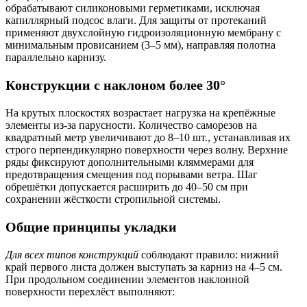
обрабатывают силиконовыми герметиками, исключая
капиллярный подсос влаги. Для защиты от протеканий
применяют двухслойную гидроизоляционную мембрану с
минимальным провисанием (3–5 мм), направляя полотна
параллельно карнизу.
Конструкции с наклоном более 30°
На крутых плоскостях возрастает нагрузка на крепёжные
элементы из-за парусности.
Количество саморезов на
квадратный метр увеличивают до 8–10 шт.
, устанавливая их
строго перпендикулярно поверхности через волну. Верхние
ряды фиксируют дополнительными кляммерами для
предотвращения смещения под порывами ветра. Шаг
обрешётки допускается расширить до 40–50 см при
сохранении жёсткости стропильной системы.
Общие принципы укладки
Для всех типов конструкций
соблюдают правило: нижний
край первого листа должен выступать за карниз на 4–5 см.
При продольном соединении элементов наклонной
поверхности перехлёст выполняют: