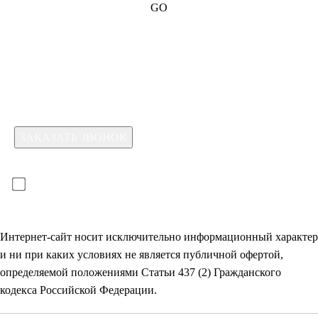
GO
Какая услуга вас интересует?
Для отправки формы необходимо принять условия:
прочитал(-а) и принимаю условия
политики
конфиденциальности
и даю
согласие на обработку
своих
персональных данных
Интернет-сайт носит исключительно информационный характер
и ни при каких условиях не является публичной офертой,
определяемой положениями Статьи 437 (2) Гражданского
кодекса Российской Федерации.