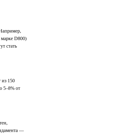
 Например,
 марке D800)
ут стать
 из 150
но 5–8% от
тен,
ундамента —