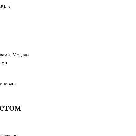
³). К
твами. Модели
тами
личивает
четом
вательно