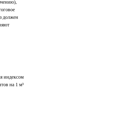
ачению),
тоговое
из должен
еняют
ая индексом
тов на 1 м³