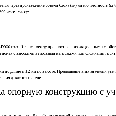
ся через произведение объема блока (м³) на его плотность (кг/м
00 имеет массу:
-D900 из-за баланса между прочностью и изоляционными свойс
регионах с высокими ветровыми нагрузками или сложными грун
м по длине и ±2 мм по высоте. Превышение этих значений уве
ления давления в стене.
на опорную конструкцию с у
нализа этажности. Для объекта высотой до трех уровней последо