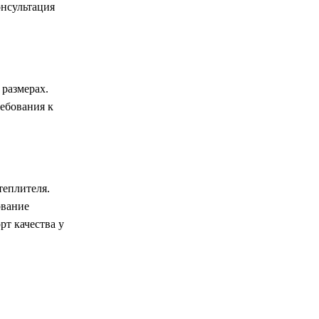
онсультация
 размерах.
ребования к
теплителя.
ование
рт качества у