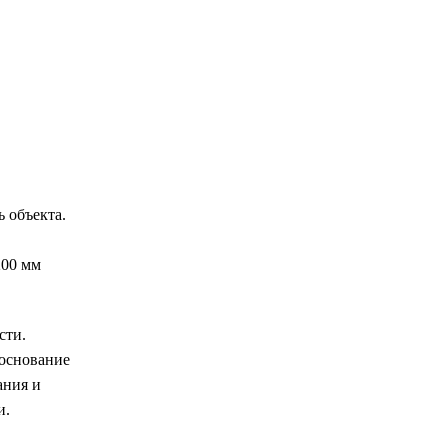
 объекта.
200 мм
сти.
 основание
ания и
и.