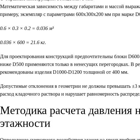
Математическая зависимость между габаритами и массой выражает
примеру, экземпляр с параметрами 600х300х200 мм при марке D6
0.6 × 0.3 × 0.2 = 0.036 м³
0.036 × 600 = 21.6 кг
.
Для проектирования конструкций предпочтительны блоки D600
ниже D500 применяются только в ненесущих перегородках. В 
рекомендованы изделия D1000-D1200 толщиной от 400 мм.
Допустимые отклонения в геометрии не должны превышать ±3 м
расход кладочного раствора и нарушает равномерность распреде
Методика расчета давления 
этажности
Определение суммарного воздействия здания на грунт требует а