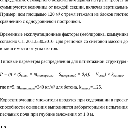
суммируются величины от каждой секции, включая вертикальны
Пример: дом площадью 120 м² с тремя этажами из блоков плотно
сравнению с одноуровневой постройкой.
Временные эксплуатационные факторы (меблировка, коммуника
согласно СП 20.13330.2016. Для регионов со снеговой массой д
в зависимости от угла скатов.
Типовые параметры распределения для пятиэтажной структуры 
P = (n × (S
× m
+ S
× 0,4)) + V
) × k
,
стен
материала
покрытий
снег
запаса
где n=5, m
=340 кг/м³ для бетона, k
=1,25.
материала
запаса
Корректирующие множители вводятся при содержании в проекте 
способности основания выполняется лабораторными испытаниями
песчаных почв при глубине заложения от 1,8 м.