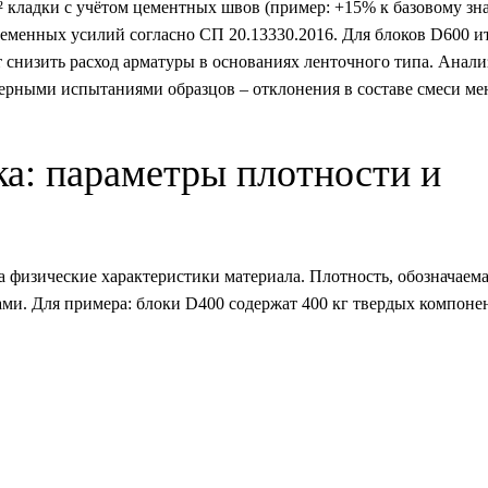
² кладки с учётом цементных швов (пример: +15% к базовому зн
еменных усилий согласно СП 20.13330.2016. Для блоков D600 и
т снизить расход арматуры в основаниях ленточного типа. Анал
нерными испытаниями образцов – отклонения в составе смеси м
а: параметры плотности и
 физические характеристики материала. Плотность, обозначаем
ми. Для примера: блоки D400 содержат 400 кг твердых компонен