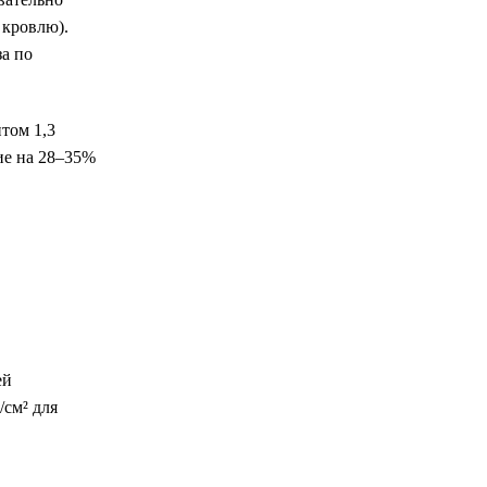
 кровлю).
за по
том 1,3
ие на 28–35%
ей
/см² для