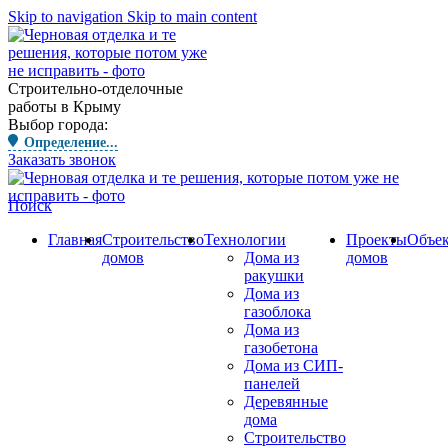
Skip to navigation
Skip to main content
Строительно-отделочные
работы в Крыму
Выбор города:
Определение...
Заказать звонок
Поиск
Главная
Строительство
Технологии
Проекты
Объе
домов
Дома из
домов
ракушки
Дома из
газоблока
Дома из
газобетона
Дома из СИП-
панелей
Деревянные
дома
Строительство