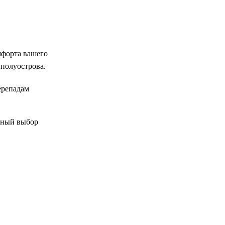
мфорта вашего
 полуострова.
ерепадам
ьный выбор