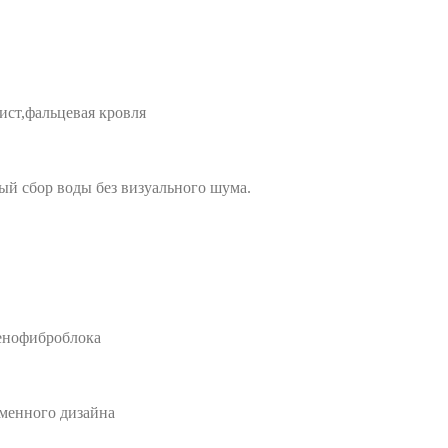
ист,фальцевая кровля
ый сбор воды без визуального шума.
пенофиброблока
менного дизайна