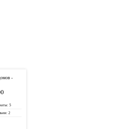
00
наты:
5
льни:
2