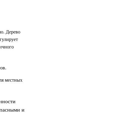
ло. Дерево
гулирует
дичного
ов.
ля местных
енности
опасными и