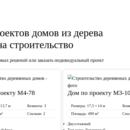
оектов домов из дерева
на строительство
овых решений или заказать индивидуальный проект
роекту М4-78
Дом по проекту М3-1
13,7 м
Комнаты:
3
Размеры:
17,5 × 14 м
Ком
м²
Спальни:
2
Площадь:
490 м
Спа
2
Двухэтажный
ый брус
Тип дома:
Деревянный