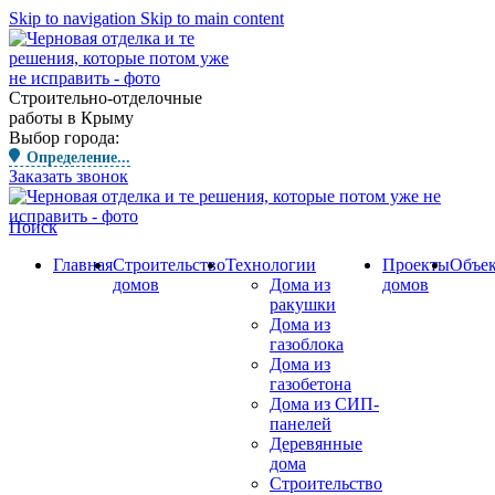
Skip to navigation
Skip to main content
Строительно-отделочные
работы в Крыму
Выбор города:
Определение...
Заказать звонок
Поиск
Главная
Строительство
Технологии
Проекты
Объе
домов
Дома из
домов
ракушки
Дома из
газоблока
Дома из
газобетона
Дома из СИП-
панелей
Деревянные
дома
Строительство