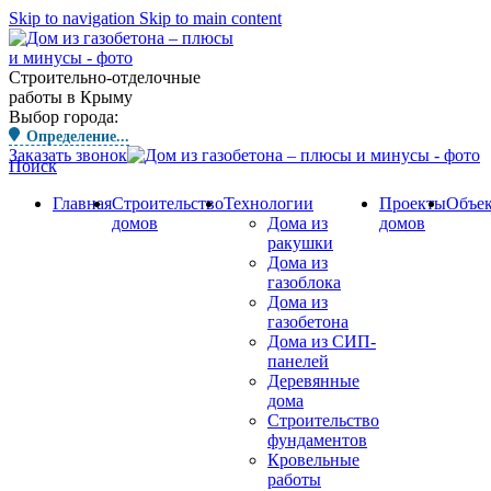
Skip to navigation
Skip to main content
Строительно-отделочные
работы в Крыму
Выбор города:
Определение...
Заказать звонок
Поиск
Главная
Строительство
Технологии
Проекты
Объе
домов
Дома из
домов
ракушки
Дома из
газоблока
Дома из
газобетона
Дома из СИП-
панелей
Деревянные
дома
Строительство
фундаментов
Кровельные
работы