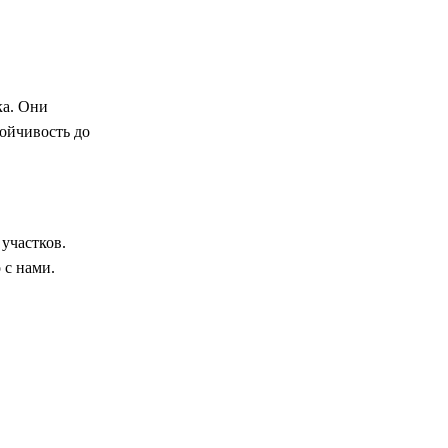
ка. Они
тойчивость до
участков.
 с нами.