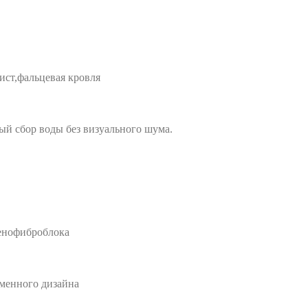
ист,фальцевая кровля
ый сбор воды без визуального шума.
пенофиброблока
менного дизайна