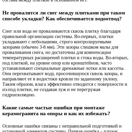
Не провалится ли снег между плитками при таком
способе укладки? Как обеспечивается водоотвод?
Снег или вода не проваливаются сквозь плитку благодаря
правильной организации системы. Во-первых, плитки
укладывают с небольшими, строго контролируемыми
зазорами (обычно 3-8 мм). Эти зазоры слишком малы для
проваливания снега, но достаточны для компенсации
температурных расширений плитки и стока воды. Во-вторых,
под плиткой, на уровне опор или кронштейнов, часто
устанавливают специальные дренажные лотки или кассеты.
Они перехватывают воду, просочившуюся сквозь зазоры, и
направляют ее в водостоки кровли по заданному уклону.
Таким образом, влага эффективно отводится с поверхности и
из-под плитки, не создавая луж и не перегружая
гидроизоляцию.
Какие самые частые ошибки при монтаже
керамогранита на опоры и как их избежать?
Основные ошибки связаны с неправильной подготовкой и
установкой элементов системы. Первая ошибка – плохое