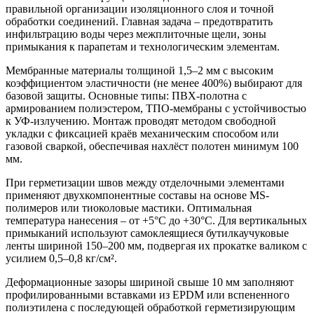
правильной организации изоляционного слоя и точной
обработки соединений. Главная задача – предотвратить
инфильтрацию воды через межплиточные щели, зоны
примыкания к парапетам и технологическим элементам.
Мембранные материалы
толщиной 1,5–2 мм с высоким
коэффициентом эластичности (не менее 400%) выбирают для
базовой защиты. Основные типы: ПВХ-полотна с
армированием полиэстером, ТПО-мембраны с устойчивостью
к УФ-излучению. Монтаж проводят методом свободной
укладки с фиксацией краёв механическим способом или
газовой сваркой, обеспечивая нахлёст полотен минимум 100
мм.
При герметизации швов между отделочными элементами
применяют двухкомпонентные составы на основе MS-
полимеров или тиоколовые мастики. Оптимальная
температура нанесения – от +5°C до +30°C. Для вертикальных
примыканий используют самоклеящиеся бутилкаучуковые
ленты шириной 150–200 мм, подвергая их прокатке валиком с
усилием 0,5–0,8 кг/см².
Деформационные зазоры шириной свыше 10 мм заполняют
профилированными вставками из EPDM или вспененного
полиэтилена с последующей обработкой герметизирующим