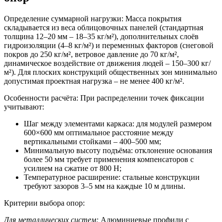
Определение суммарной нагрузки:
Масса покрытия
складывается из веса облицовочных панелей (стандартная
толщина 12–20 мм – 18–35 кг/м²), дополнительных слоёв
гидроизоляции (4–8 кг/м²) и переменных факторов (снеговой
покров до 250 кг/м², ветровое давление до 70 кг/м²,
динамическое воздействие от движения людей – 150–300 кг/
м²). Для плоских конструкций общественных зон минимально
допустимая проектная нагрузка – не менее 400 кг/м².
Особенности расчёта:
При распределении точек фиксации
учитывают:
Шаг между элементами каркаса: для модулей размером
600×600 мм оптимальное расстояние между
вертикальными стойками – 400–500 мм;
Минимальную высоту подъёма: отклонение основания
более 50 мм требует применения компенсаторов с
усилием на сжатие от 800 Н;
Температурное расширение: стальные конструкции
требуют зазоров 3–5 мм на каждые 10 м длины.
Критерии выбора опор:
Для металлических систем:
Алюминиевые профили с