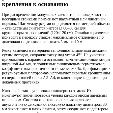
крепления к основанию
При распределении модульных элементов на поверхности с
несущими стойками применяют шахматный или линейный
порядок. Шаг между рядами определяется геометрией объекта
– стандартным считается интервал 60–80 см для
крупноформатных изделий (120×120 см). Ошибки в разметке
приводят к перекосу стыков: максимальное отклонение по
диагонали не должно превышать 3 мм на 10 м.
Резку каменного материала выполняют алмазными дисками
сухим методом, сохраняя фаску под углом 45°. На участках
примыкания к парапетам оставляют компенсационные зазоры
шириной 4–6 мм, заполняемые силиконовым герметиком с
коэффициентом эластичности не менее 300%. Для фиксации к
регулируемым платформам используют скрытые кронштейны
из нержавеющей стали А2–А4, исключающие коррозию при
локальных протечках.
Ключевой этап – установка клинкерных замков. Их
монтируют после проверки уровня каждой опоры лазерным
нивелиром. Система жёсткого крепления включает
двухточечную фиксацию: анкерную пластину диаметром 30
мм закрепляют в пазах плитки, затем соединяют с адаптером