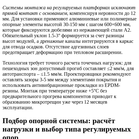
Системы монтажа на регулируемых платформах исключают
прямой контакт с основанием
, компенсируя неровности до 12
мм. Для установки применяют алюминиевые или полимерные
опорные элементы высотой 30-150 мм с шагом 600×600 мм,
которые фиксируются дюбелями из нержавеющей стали А2.
Обязательный уклон 1.5-3° формируется за счет разницы
высот модулей, а дренажные каналы интегрируются в каркас
для отвода осадков. Отсутствие адгезивных слоев
предотвращает деформацию при тепловом расширении.
Технология требует точного расчета точечных нагрузок: для
пешеходных зон допустимый прогиб составляет ≤2 мм/м, для
автотранспорта – ≤1.5 мм/м. Проектировщики рекомендуют
оставлять зазоры 3-5 мм между элементами покрытия и
использовать антивибрационные прокладки из EPDM-
резины. Монтаж при температуре ниже +5°C без
предварительного прогрева компонентов приводит к
образованию микротрещин уже через 12 месяцев
эксплуатации.
Подбор опорной системы: расчёт
нагрузки и выбор типа регулируемых
опор