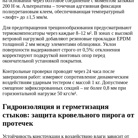
на основании через болтовое соединение с моментом затяжки
200 Н·м. Альтернатива – точечная адгезивная фиксация
полиуретановым клеем, обеспечивающая температурный
«люфт» до ±1,5 мм/м.
Для предотвращения трещинообразования предусматривают
термокомпенсаторы через каждые 8–12 м². В зонах с высокой
ветровой нагрузкой добавляют резиновые прокладки EPDM
толщиной 2 мм между элементами облицовки. Уклон
поверхности выдерживают строго от 0,5%: отклонения
корректируют подкруткой винтовых опор перед
окончательной установкой покрытия.
Контрольные проверки проводят через 24 часа после
завершения работ: измеряют сопротивление динамическим
воздействиям ударным тестером с массой 1 кг. Допустимое
смещение зафиксированных секций – не более 0,8 мм при
горизонтальной нагрузке 50 кгс/м².
Гидроизоляция и герметизация
стыков: защита кровельного пирога от
протечек
Устойчивость конструкции к воздействию влаги зависит от