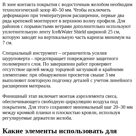
В зоне контакта покрытия с водосточным желобом необходим
технологический зазор 40–50 мм. Чтобы исключить
деформацию при температурном расширении, первые два
ряда крепежей монтируют в верхнюю волну профиля. Для
районов с порывистыми ветрами дополнительно используют
уплотнительную ленту Ice&Water Shield шириной 25 см,
которую заводят на вертикальную часть карниза минимум на
7 см.
Специальный инструмент – ограничитель усилия
шуруповерта – предотвращает повреждение защитного
полимерного слоя. По завершении работ проверяют
отсутствие щелей между торцевой заглушкой и крайними
элементами: при обнаружении просветов свыше 3 мм
выполняют повторную подгонку деталей с учетом линейного
расширения материала.
Финишный этап включает монтаж аэроэлемента свеса,
обеспечивающего свободную циркуляцию воздуха под
покрытием. Для этого сохраняют минимальный шаг 20–30 мм
между кромкой планки и плоскостью кровли, используя
регулируемые держатели желоба.
Какие элементы использовать для