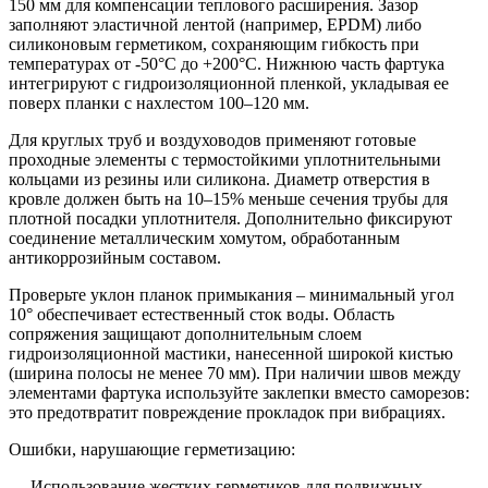
150 мм для компенсации теплового расширения. Зазор
заполняют эластичной лентой (например, EPDM) либо
силиконовым герметиком, сохраняющим гибкость при
температурах от -50°C до +200°C. Нижнюю часть фартука
интегрируют с гидроизоляционной пленкой, укладывая ее
поверх планки с нахлестом 100–120 мм.
Для круглых труб и воздуховодов применяют готовые
проходные элементы с термостойкими уплотнительными
кольцами из резины или силикона. Диаметр отверстия в
кровле должен быть на 10–15% меньше сечения трубы для
плотной посадки уплотнителя. Дополнительно фиксируют
соединение металлическим хомутом, обработанным
антикоррозийным составом.
Проверьте уклон планок примыкания – минимальный угол
10° обеспечивает естественный сток воды. Область
сопряжения защищают дополнительным слоем
гидроизоляционной мастики, нанесенной широкой кистью
(ширина полосы не менее 70 мм). При наличии швов между
элементами фартука используйте заклепки вместо саморезов:
это предотвратит повреждение прокладок при вибрациях.
Ошибки, нарушающие герметизацию:
— Использование жестких герметиков для подвижных