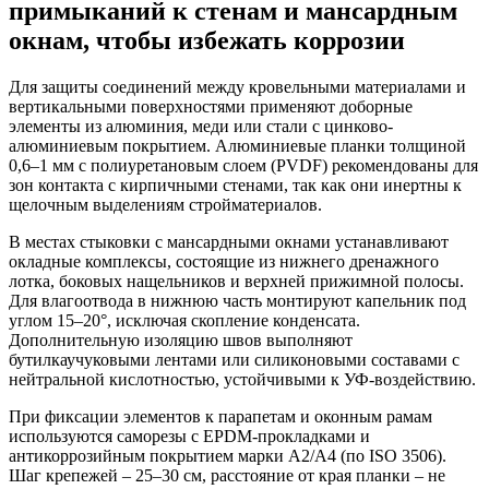
примыканий к стенам и мансардным
окнам, чтобы избежать коррозии
Для защиты соединений между кровельными материалами и
вертикальными поверхностями применяют доборные
элементы из алюминия, меди или стали с цинково-
алюминиевым покрытием. Алюминиевые планки толщиной
0,6–1 мм с полиуретановым слоем (PVDF) рекомендованы для
зон контакта с кирпичными стенами, так как они инертны к
щелочным выделениям стройматериалов.
В местах стыковки с мансардными окнами устанавливают
окладные комплексы, состоящие из нижнего дренажного
лотка, боковых нащельников и верхней прижимной полосы.
Для влагоотвода в нижнюю часть монтируют капельник под
углом 15–20°, исключая скопление конденсата.
Дополнительную изоляцию швов выполняют
бутилкаучуковыми лентами или силиконовыми составами с
нейтральной кислотностью, устойчивыми к УФ-воздействию.
При фиксации элементов к парапетам и оконным рамам
используются саморезы с EPDM-прокладками и
антикоррозийным покрытием марки А2/A4 (по ISO 3506).
Шаг крепежей – 25–30 см, расстояние от края планки – не