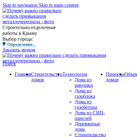
Skip to navigation
Skip to main content
Строительно-отделочные
работы в Крыму
Выбор города:
Определение...
Заказать звонок
Поиск
Главная
Строительство
Технологии
Проекты
Объе
домов
Дома из
домов
ракушки
Дома из
газоблока
Дома из
газобетона
Дома из СИП-
панелей
Деревянные
дома
Строительство