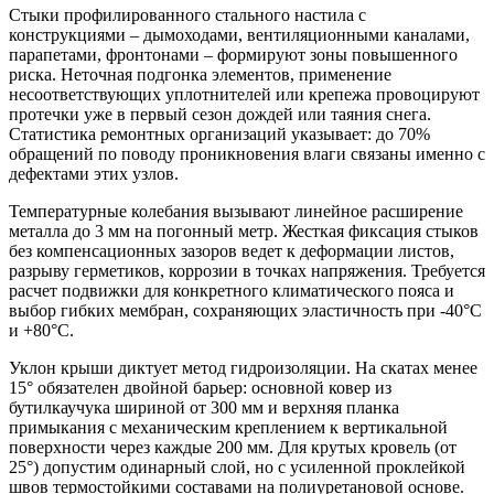
Стыки профилированного стального настила с
конструкциями – дымоходами, вентиляционными каналами,
парапетами, фронтонами – формируют зоны повышенного
риска. Неточная подгонка элементов, применение
несоответствующих уплотнителей или крепежа провоцируют
протечки уже в первый сезон дождей или таяния снега.
Статистика ремонтных организаций указывает: до 70%
обращений по поводу проникновения влаги связаны именно с
дефектами этих узлов.
Температурные колебания вызывают линейное расширение
металла до 3 мм на погонный метр. Жесткая фиксация стыков
без компенсационных зазоров ведет к деформации листов,
разрыву герметиков, коррозии в точках напряжения. Требуется
расчет подвижки для конкретного климатического пояса и
выбор гибких мембран, сохраняющих эластичность при -40°C
и +80°C.
Уклон крыши диктует метод гидроизоляции. На скатах менее
15° обязателен двойной барьер: основной ковер из
бутилкаучука шириной от 300 мм и верхняя планка
примыкания с механическим креплением к вертикальной
поверхности через каждые 200 мм. Для крутых кровель (от
25°) допустим одинарный слой, но с усиленной проклейкой
швов термостойкими составами на полиуретановой основе.