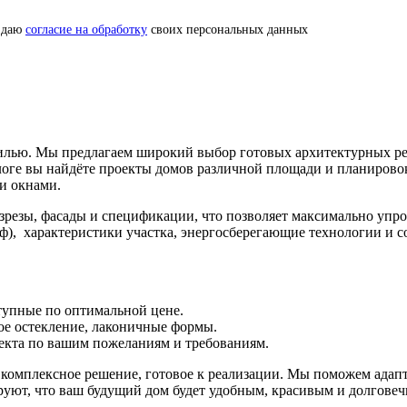
 даю
согласие на обработку
своих персональных данных
илью. Мы предлагаем широкий выбор готовых архитектурных ре
логе вы найдёте проекты домов различной площади и планирово
и окнами.
резы, фасады и спецификации, что позволяет максимально упрос
уф
), характеристики участка, энергосберегающие технологии и 
тупные по оптимальной цене.
ое остекление, лаконичные формы.
екта по вашим пожеланиям и требованиям.
а комплексное решение, готовое к реализации. Мы поможем адап
руют, что ваш будущий дом будет удобным, красивым и долгове