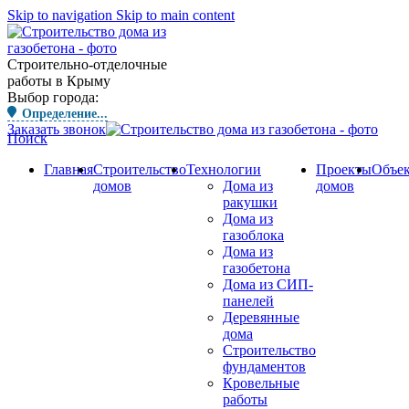
Skip to navigation
Skip to main content
Строительно-отделочные
работы в Крыму
Выбор города:
Определение...
Заказать звонок
Поиск
Главная
Строительство
Технологии
Проекты
Объе
домов
Дома из
домов
ракушки
Дома из
газоблока
Дома из
газобетона
Дома из СИП-
панелей
Деревянные
дома
Строительство
фундаментов
Кровельные
работы