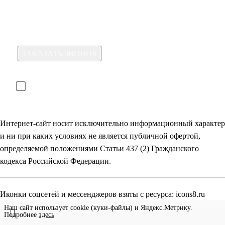
Для отправки формы необходимо принять условия:
прочитал(-а) и принимаю условия
политики
конфиденциальности
и даю
согласие на обработку
своих
персональных данных
Интернет-сайт носит исключительно информационный характер
и ни при каких условиях не является публичной офертой,
определяемой положениями Статьи 437 (2) Гражданского
кодекса Российской Федерации.
Иконки соцсетей и мессенджеров взяты с ресурса:
icons8.ru
Наш сайт использует cookie (куки-файлы) и Яндекс.Метрику.
Подробнее
здесь