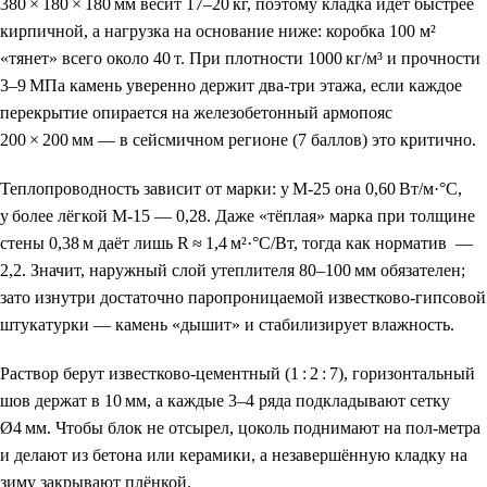
380 × 180 × 180 мм весит 17–20 кг, поэтому кладка идёт быстрее
кирпичной, а нагрузка на основание ниже: коробка 100 м²
«тянет» всего около 40 т. При плотности 1000 кг/м³ и прочности
3–9 МПа камень уверенно держит два‑три этажа, если каждое
перекрытие опирается на железобетонный армопояс
200 × 200 мм — в сейсмичном регионе (7 баллов) это критично.
Теплопроводность зависит от марки: у М‑25 она 0,60 Вт/м·°С,
у более лёгкой М‑15 — 0,28. Даже «тёплая» марка при толщине
стены 0,38 м даёт лишь R ≈ 1,4 м²·°С/Вт, тогда как норматив —
2,2. Значит, наружный слой утеплителя 80–100 мм обязателен;
зато изнутри достаточно паропроницаемой известково‑гипсовой
штукатурки — камень «дышит» и стабилизирует влажность.
Раствор берут известково‑цементный (1 : 2 : 7), горизонтальный
шов держат в 10 мм, а каждые 3–4 ряда подкладывают сетку
Ø4 мм. Чтобы блок не отсырел, цоколь поднимают на пол‑метра
и делают из бетона или керамики, а незавершённую кладку на
зиму закрывают плёнкой.