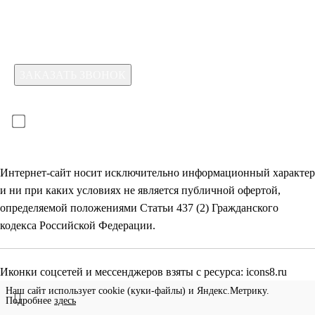
Для отправки формы необходимо принять условия:
прочитал(-а) и принимаю условия
политики
конфиденциальности
и даю
согласие на обработку
своих
персональных данных
Интернет-сайт носит исключительно информационный характер
и ни при каких условиях не является публичной офертой,
определяемой положениями Статьи 437 (2) Гражданского
кодекса Российской Федерации.
Иконки соцсетей и мессенджеров взяты с ресурса:
icons8.ru
Наш сайт использует cookie (куки-файлы) и Яндекс.Метрику.
Подробнее
здесь