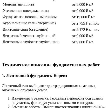
Монолитная плита
от 9 000 ₽ м³
Утепленная шведская плита
от 9 000 ₽ м³
Фундамент с цокольным этажом
от 19 000 ₽ м³
Буронабивные сваи (сверление)
от 2 755 ₽ м пог.
Винтовые сваи (сверление)
от 2 172 ₽ м пог.
Ленточный мелкозаглубленный
от 9 000 ₽ м³
Ленточный глубокозаглубленный
от 9 000 ₽ м³.
Техническое описание фундаментных работ
1. Ленточный фундамент. Кореиз
Ленточный тип выбирают для традиционных каменных,
блочных и брусовых домов.
Измерения и разметка.
Геодезист переносит оси здания
на участок, фиксируя углы колышками и шнуром.
Земляные работы.
Выкапывается траншея шириной 40–