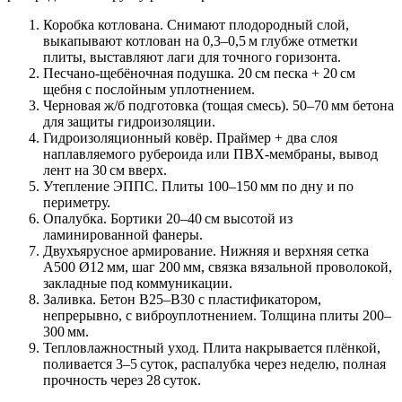
Коробка котлована.
Снимают плодородный слой,
выкапывают котлован на 0,3–0,5 м глубже отметки
плиты, выставляют лаги для точного горизонта.
Песчано‑щебёночная подушка.
20 см песка + 20 см
щебня с послойным уплотнением.
Черновая ж/б подготовка (тощая смесь).
50–70 мм бетона
для защиты гидроизоляции.
Гидроизоляционный ковёр.
Праймер + два слоя
наплавляемого рубероида или ПВХ‑мембраны, вывод
лент на 30 см вверх.
Утепление ЭППС.
Плиты 100–150 мм по дну и по
периметру.
Опалубка.
Бортики 20–40 см высотой из
ламинированной фанеры.
Двухъярусное армирование.
Нижняя и верхняя сетка
A500 Ø12 мм, шаг 200 мм, связка вязальной проволокой,
закладные под коммуникации.
Заливка.
Бетон B25–B30 с пластификатором,
непрерывно, с виброуплотнением. Толщина плиты 200–
300 мм.
Тепловлажностный уход.
Плита накрывается плёнкой,
поливается 3–5 суток, распалубка через неделю, полная
прочность через 28 суток.