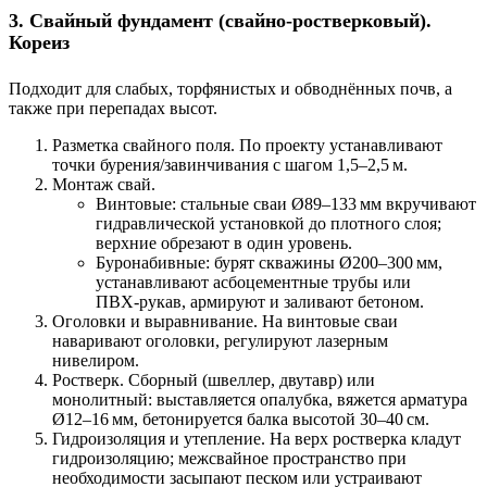
3. Свайный фундамент (свайно‑ростверковый).
Кореиз
Подходит для слабых, торфянистых и обводнённых почв, а
также при перепадах высот.
Разметка свайного поля.
По проекту устанавливают
точки бурения/завинчивания с шагом 1,5–2,5 м.
Монтаж свай.
Винтовые:
стальные сваи Ø89–133 мм вкручивают
гидравлической установкой до плотного слоя;
верхние обрезают в один уровень.
Буронабивные:
бурят скважины Ø200–300 мм,
устанавливают асбоцементные трубы или
ПВХ‑рукав, армируют и заливают бетоном.
Оголовки и выравнивание.
На винтовые сваи
наваривают оголовки, регулируют лазерным
нивелиром.
Ростверк.
Сборный (швеллер, двутавр) или
монолитный: выставляется опалубка, вяжется арматура
Ø12–16 мм, бетонируется балка высотой 30–40 см.
Гидроизоляция и утепление.
На верх ростверка кладут
гидроизоляцию; межсвайное пространство при
необходимости засыпают песком или устраивают