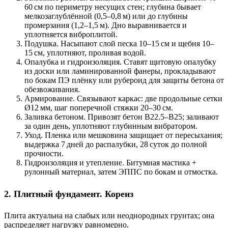
60 см по периметру несущих стен; глубина бывает
мелкозаглублённой (0,5–0,8 м) или до глубины
промерзания (1,2–1,5 м). Дно выравнивается и
уплотняется виброплитой.
Подушка.
Насыпают слой песка 10–15 см и щебня 10–
15 см, уплотняют, проливая водой.
Опалубка и гидроизоляция.
Ставят щитовую опалубку
из доски или ламинированной фанеры, прокладывают
по бокам ПЭ плёнку или рубероид для защиты бетона от
обезвоживания.
Армирование.
Связывают каркас: две продольные сетки
Ø12 мм, шаг поперечной стяжки 20–30 см.
Заливка бетоном.
Привозят бетон B22.5–B25; заливают
за один день, уплотняют глубинным вибратором.
Уход.
Пленка или мешковина защищает от пересыхания;
выдержка 7 дней до распалубки, 28 суток до полной
прочности.
Гидроизоляция и утепление.
Битумная мастика +
рулонный материал, затем ЭППС по бокам и отмостка.
2. Плитный фундамент. Кореиз
Плита актуальна на слабых или неоднородных грунтах; она
распределяет нагрузку равномерно.