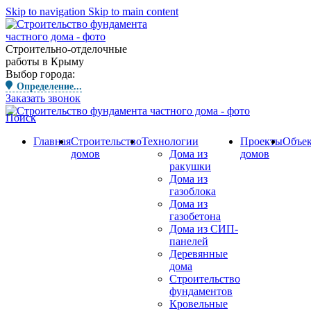
Skip to navigation
Skip to main content
Строительно-отделочные
работы в Крыму
Выбор города:
Определение...
Заказать звонок
Поиск
Главная
Строительство
Технологии
Проекты
Объе
домов
Дома из
домов
ракушки
Дома из
газоблока
Дома из
газобетона
Дома из СИП-
панелей
Деревянные
дома
Строительство
фундаментов
Кровельные