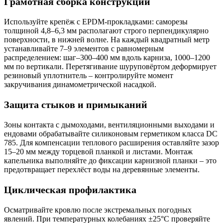
Грамотная сборка конструкции
Используйте крепёж с EPDM-прокладками:
саморезы
толщиной 4,8–6,3 мм располагают строго перпендикулярно
поверхности, в нижней волне. На каждый квадратный метр
устанавливайте 7–9 элементов с равномерным
распределением: шаг–300–400 мм вдоль карниза, 1000–1200
мм по вертикали. Перетягивание шуруповёртом деформирует
резиновый уплотнитель – контролируйте момент
закручивания динамометрической насадкой.
Защита стыков и примыканий
Зоны контакта с дымоходами, вентиляционными выходами и
ендовами обрабатывайте силиконовым герметиком класса DC
785. Для компенсации теплового расширения оставляйте зазор
15–20 мм между торцевой планкой и листами. Монтаж
капельника выполняйте до фиксации карнизной планки – это
предотвращает перехлёст воды на деревянные элементы.
Циклическая профилактика
Осматривайте кровлю после экстремальных погодных
явлений. При температурных колебаниях ±25°C проверяйте