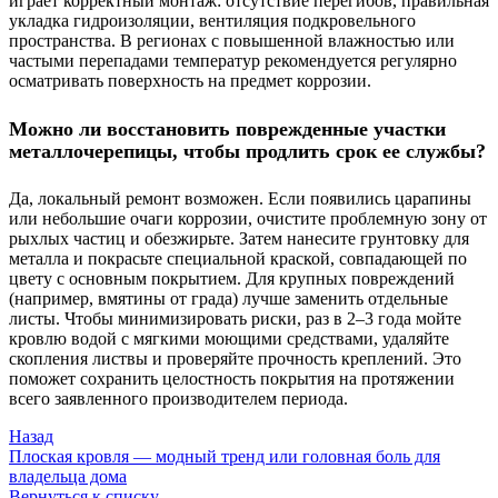
играет корректный монтаж: отсутствие перегибов, правильная
укладка гидроизоляции, вентиляция подкровельного
пространства. В регионах с повышенной влажностью или
частыми перепадами температур рекомендуется регулярно
осматривать поверхность на предмет коррозии.
Можно ли восстановить поврежденные участки
металлочерепицы, чтобы продлить срок ее службы?
Да, локальный ремонт возможен. Если появились царапины
или небольшие очаги коррозии, очистите проблемную зону от
рыхлых частиц и обезжирьте. Затем нанесите грунтовку для
металла и покрасьте специальной краской, совпадающей по
цвету с основным покрытием. Для крупных повреждений
(например, вмятины от града) лучше заменить отдельные
листы. Чтобы минимизировать риски, раз в 2–3 года мойте
кровлю водой с мягкими моющими средствами, удаляйте
скопления листвы и проверяйте прочность креплений. Это
поможет сохранить целостность покрытия на протяжении
всего заявленного производителем периода.
Назад
Плоская кровля — модный тренд или головная боль для
владельца дома
Вернуться к списку