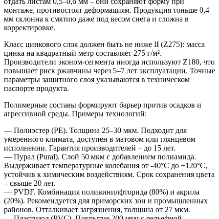
отдать листам 0,5–0,6 мм – они сохраняют форму при
монтаже, противостоят деформациям. Продукция тоньше 0,4
мм склонна к смятию даже под весом снега и сложна в
корректировке.
Класс цинкового слоя должен быть не ниже II (Z275): масса
цинка на квадратный метр составляет 275 г/м².
Производители эконом-сегмента иногда используют Z180, что
повышает риск ржавчины через 5–7 лет эксплуатации. Точные
параметры защитного слоя указываются в техническом
паспорте продукта.
Полимерные составы формируют барьер против осадков и
агрессивной среды. Примеры технологий:
— Полиэстер (PE). Толщина 25–30 мкм. Подходит для
умеренного климата, доступен в матовом или глянцевом
исполнении. Гарантия производителей – до 15 лет.
— Пурал (Pural). Слой 50 мкм с добавлением полиамида.
Выдерживает температурные колебания от -40°C до +120°C,
устойчив к химическим воздействиям. Срок сохранения цвета
– свыше 20 лет.
— PVDF. Комбинация поливинилфторида (80%) и акрила
(20%). Рекомендуется для приморских зон и промышленных
районов. Отталкивает загрязнения, толщина от 27 мкм.
— Пластизол (PVC). Покрытие 200 мкм с рельефной