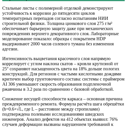
Стальные листы с полимерной отделкой демонстрируют
устойчивость к коррозии до пятидесяти циклов
температурных перепадов согласно испытаниям НИИ
строительной физики. Толщина цинкового слоя 275 г/м²
обеспечивает барьерную защиту даже при механических
повреждениях верхнего декоративного слоя. Лабораторные
моделирование показало: образцы с покрытием HDP
выдерживают 2000 часов солевого тумана без изменения
адгезии.
Интенсивность выцветания красочного слоя напрямую
коррелирует с углом наклона скатов – кровли крутизной от
25° сохраняют насыщенность цвета на 18% дольше пологих
конструкций. Для регионов с частыми кислотными дождями
критичен выбор грунтовочного состава: системы с праймером
AI 306 уменьшают скорость образования подпленочной
ржавчины в 3.2 раза по сравнению с базовой обработкой.
Снижение несущей способности каркаса – основная причина
преждевременного ремонта. Формула расчёта шага обрешётки
(h=0.6×√L, где L – расстояние между стропилами)
подтверждена полевыми исследованиями шведских
инженеров. Анализ дефектов на 412 объектах выявил: 76%
случаев деформации вызваны нарушением требований к