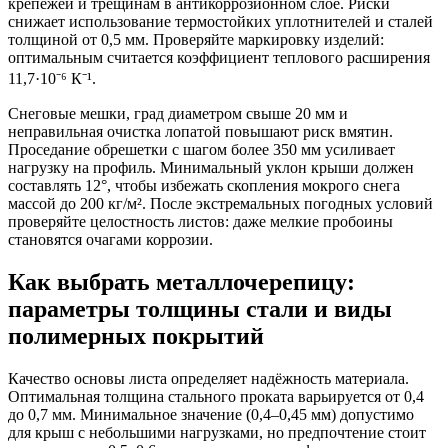
крепежей и трещинам в антикоррозионном слое. Риски
снижает использование термостойких уплотнителей и сталей
толщиной от 0,5 мм. Проверяйте маркировку изделий:
оптимальным считается коэффициент теплового расширения
11,7·10⁻⁶ К⁻¹.
Снеговые мешки, град диаметром свыше 20 мм и
неправильная очистка лопатой повышают риск вмятин.
Проседание обрешетки с шагом более 350 мм усиливает
нагрузку на профиль. Минимальный уклон крыши должен
составлять 12°, чтобы избежать скопления мокрого снега
массой до 200 кг/м². После экстремальных погодных условий
проверяйте целостность листов: даже мелкие пробоины
становятся очагами коррозии.
Как выбрать металлочерепицу:
параметры толщины стали и виды
полимерных покрытий
Качество основы листа определяет надёжность материала.
Оптимальная толщина стального проката варьируется от 0,4
до 0,7 мм. Минимальное значение (0,4–0,45 мм) допустимо
для крыш с небольшими нагрузками, но предпочтение стоит