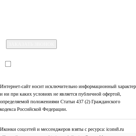
Какая услуга вас интересует?
Для отправки формы необходимо принять условия:
прочитал(-а) и принимаю условия
политики
конфиденциальности
и даю
согласие на обработку
своих
персональных данных
Интернет-сайт носит исключительно информационный характер
и ни при каких условиях не является публичной офертой,
определяемой положениями Статьи 437 (2) Гражданского
кодекса Российской Федерации.
Иконки соцсетей и мессенджеров взяты с ресурса:
icons8.ru