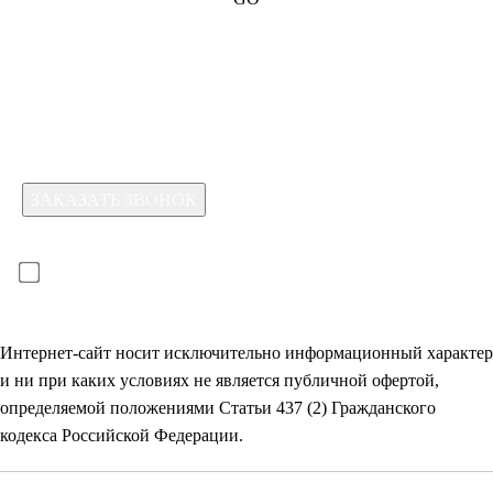
Какая услуга вас интересует?
Для отправки формы необходимо принять условия:
прочитал(-а) и принимаю условия
политики
конфиденциальности
и даю
согласие на обработку
своих
персональных данных
Интернет-сайт носит исключительно информационный характер
и ни при каких условиях не является публичной офертой,
определяемой положениями Статьи 437 (2) Гражданского
кодекса Российской Федерации.