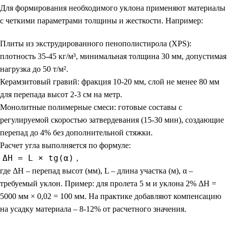
Для формирования необходимого уклона применяют материалы
с четкими параметрами толщины и жесткости. Например:
Плиты из экструдированного пенополистирола (XPS):
плотность 35-45 кг/м³, минимальная толщина 30 мм, допустимая
нагрузка до 50 т/м².
Керамзитовый гравий: фракция 10-20 мм, слой не менее 80 мм
для перепада высот 2-3 см на метр.
Монолитные полимерные смеси: готовые составы с
регулируемой скоростью затвердевания (15-30 мин), создающие
перепад до 4% без дополнительной стяжки.
Расчет угла выполняется по формуле:
ΔH = L × tg(α)
,
где ΔH – перепад высот (мм), L – длина участка (м), α –
требуемый уклон. Пример: для пролета 5 м и уклона 2% ΔH =
5000 мм × 0,02 = 100 мм. На практике добавляют компенсацию
на усадку материала – 8-12% от расчетного значения.