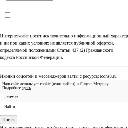
Для отправки формы необходимо принять условия:
прочитал(-а) и принимаю условия
политики
конфиденциальности
и даю
согласие на обработку
своих
персональных данных
Интернет-сайт носит исключительно информационный характер
и ни при каких условиях не является публичной офертой,
определяемой положениями Статьи 437 (2) Гражданского
кодекса Российской Федерации.
Иконки соцсетей и мессенджеров взяты с ресурса:
icons8.ru
Наш сайт использует cookie (куки-файлы) и Яндекс.Метрику.
Подробнее
здесь
Закрыть
Поиск
Начните вводить текст, чтобы увидеть актуальную информацию