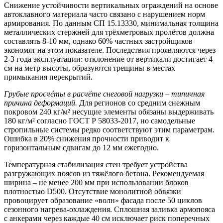
Снижение устойчивости вертикальных ограждений на основе
автоклавного материала часто связано с нарушением норм
армирования.
По данным СП 15.13330, минимальная толщина
металлических стержней для трёхметровых пролётов должна
составлять 8-10 мм, однако 60% частных застройщиков
экономят на этом показателе. Последствия проявляются через
2-3 года эксплуатации: отклонение от вертикали достигает 4
см на метр высоты, образуются трещины в местах
примыкания перекрытий.
Грубые просчёты в расчёте снеговой нагрузки – типичная
причина деформаций.
Для регионов со средним снежным
покровом 240 кг/м² несущие элементы обязаны выдерживать
180 кг/м² согласно ГОСТ Р 58033-2017, но самодельные
стропильные системы редко соответствуют этим параметрам.
Ошибка в 20% снижения прочности приводит к
горизонтальным сдвигам до 12 мм ежегодно.
Температурная стабилизация стен требует устройства
разгружающих поясов из тяжёлого бетона.
Рекомендуемая
ширина – не менее 200 мм при использовании блоков
плотностью D500. Отсутствие монолитной обвязки
провоцирует образование «волн» фасада после 50 циклов
сезонного нагрева-охлаждения. Сплошная заливка армопояса
с анкерами через каждые 40 см исключает риск поперечных