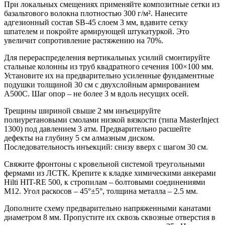
При локальных смещениях применяйте композитные сетки из
базальтового волокна плотностью 300 г/м². Нанесите
адгезионный состав SB-45 слоем 3 мм, вдавите сетку
шпателем и покройте армирующей штукатуркой. Это
увеличит сопротивление растяжению на 70%.
Для перераспределения вертикальных усилий смонтируйте
стальные колонны из труб квадратного сечения 100×100 мм.
Установите их на предварительно усиленные фундаментные
подушки толщиной 30 см с двухслойным армированием
А500С. Шаг опор – не более 3 м вдоль несущих осей.
Трещины шириной свыше 2 мм инъецируйте
полиуретановыми смолами низкой вязкости (типа MasterInject
1300) под давлением 3 атм. Предварительно расшейте
дефекты на глубину 5 см алмазным диском.
Последовательность инъекций: снизу вверх с шагом 30 см.
Свяжите фронтоны с кровельной системой треугольными
фермами из ЛСТК. Крепите к кладке химическими анкерами
Hilti HIT-RE 500, к стропилам – болтовыми соединениями
М12. Угол раскосов – 45°±5°, толщина металла – 2.5 мм.
Дополните схему предварительно напряженными канатами
диаметром 8 мм. Пропустите их сквозь сквозные отверстия в