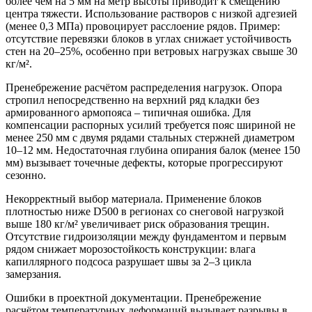
более чем на 5 мм на метр высоты приводит к смещению
центра тяжести. Использование растворов с низкой адгезией
(менее 0,3 МПа) провоцирует расслоение рядов. Пример:
отсутствие перевязки блоков в углах снижает устойчивость
стен на 20–25%, особенно при ветровых нагрузках свыше 30
кг/м².
Пренебрежение расчётом распределения нагрузок.
Опора
стропил непосредственно на верхний ряд кладки без
армированного армопояса – типичная ошибка. Для
компенсации распорных усилий требуется пояс шириной не
менее 250 мм с двумя рядами стальных стержней диаметром
10–12 мм. Недостаточная глубина опирания балок (менее 150
мм) вызывает точечные дефекты, которые прогрессируют
сезонно.
Некорректный выбор материала.
Применение блоков
плотностью ниже D500 в регионах со снеговой нагрузкой
выше 180 кг/м² увеличивает риск образования трещин.
Отсутствие гидроизоляции между фундаментом и первым
рядом снижает морозостойкость конструкции: влага
капиллярного подсоса разрушает швы за 2–3 цикла
замерзания.
Ошибки в проектной документации.
Пренебрежение
расчётом температурных деформаций вызывает разрывы в