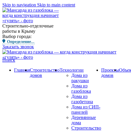
Skip to navigation
Skip to main content
Строительно-отделочные
работы в Крыму
Выбор города:
Определение...
Заказать звонок
Поиск
Главная
Строительство
Технологии
Проекты
Объе
домов
Дома из
домов
ракушки
Дома из
газоблока
Дома из
газобетона
Дома из СИП-
панелей
Деревянные
дома
Строительство