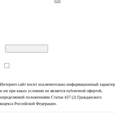
GO
Какая услуга вас интересует?
Для отправки формы необходимо принять условия:
прочитал(-а) и принимаю условия
политики
конфиденциальности
и даю
согласие на обработку
своих
персональных данных
Интернет-сайт носит исключительно информационный характер
и ни при каких условиях не является публичной офертой,
определяемой положениями Статьи 437 (2) Гражданского
кодекса Российской Федерации.