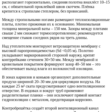
располагают горизонтально, соединяя полотна внахлёст 10–15
см, с обязательной проклейкой швов скотчем. Плёнка
крепится к стропилам степлером, без провисаний.
Между стропильными ногами размещают теплоизоляционные
плиты, плотно прижимая их к основанию. Минимальная
толщина минеральной ваты – 150 мм. Зазоры между плитами
свыше 2 мм снижают термосопротивление; рекомендуется
смещение стыков соседних рядов на треть длины.
Над утеплителем монтируют ветрозащитную мембрану с
высокой паропроницаемостью (Sd <0,05 м). Полотно
укладывают маркированной стороной наружу, крепят
контррейками сечением 30×50 мм. Между мембраной и
кровельным покрытием формируют зазор 40–50 мм – это
обеспечивает выход влаги из волокнистой изоляции.
В зонах карнизов и коньков организуют дополнительные
продухи шириной 20–30 мм для циркуляции воздуха. На
каждые 25 м² ската предусматривают одно вентиляционное
отверстие. В ендовах и вокруг труб применяют
разделительные планки – они исключают прямой контакт
гидроизоляции с металлом, предотвращая коррозию.
Контробрешётка создаёт второй вентиляционный канал