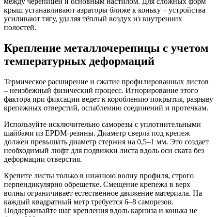
между черепицей и основным настилом. Для сложных форм
крыш устанавливают аэраторы ближе к коньку – устройства
усиливают тягу, удаляя тёплый воздух из внутренних
полостей.
Крепление металлочерепицы с учетом
температурных деформаций
Термическое расширение и сжатие профилированных листов
– неизбежный физический процесс. Игнорирование этого
фактора при фиксации ведет к короблению покрытия, разрыву
крепежных отверстий, ослаблению соединений и протечкам.
Используйте исключительно саморезы с уплотнительными
шайбами из EPDM-резины. Диаметр сверла под крепеж
должен превышать диаметр стержня на 0,5–1 мм. Это создает
необходимый люфт для подвижки листа вдоль оси ската без
деформации отверстия.
Крепите листы только в нижнюю волну профиля, строго
перпендикулярно обрешетке. Смещение крепежа в верх
волны ограничивает естественное движение материала. На
каждый квадратный метр требуется 6–8 саморезов.
Поддерживайте шаг крепления вдоль карниза и конька не