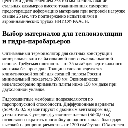
центрами досок сечением 25×100 мм. Использование
стальных кляммеров вместо традиционных саморезов
предотвращает деформацию материала при ветровой нагрузке
свыше 25 м/с, что подтверждено испытаниями в
аэродинамических трубах НИИСФ РААСН.
Выбор материалов для теплоизоляции
и гидро-паробарьеров
Оптимальный термоизолятор для скатных конструкций –
минеральная вата на базальтовой или стекловолоконной
основе. Требуемая плотность – от 35 кг/м³ для вертикального
монтажа без просадки. Толщина слоя определяется
климатической зоной: для средней полосы России
минимальный показатель 200 мм. Экономически
нецелесообразно применять плиты ниже 150 мм даже при
двухслойной укладке.
Гидрозащитные мембраны подразделяются по
паропропускной способности. Диффузионные варианты
(Sd=0,05-0,5 м) монтируют с двойным вентзазором над
утеплителем. Супердиффузионные пленки (Sd<0,05 м)
позволяют сократить прослойку до одного канала благодаря
высокой паропроницаемости – от 1200 г/м²/сутки. Обязателен