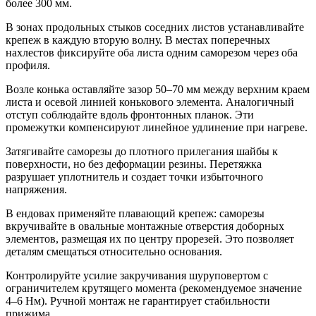
более 300 мм.
В зонах продольных стыков соседних листов устанавливайте
крепеж в каждую вторую волну. В местах поперечных
нахлестов фиксируйте оба листа одним саморезом через оба
профиля.
Возле конька оставляйте зазор 50–70 мм между верхним краем
листа и осевой линией конькового элемента. Аналогичный
отступ соблюдайте вдоль фронтонных планок. Эти
промежутки компенсируют линейное удлинение при нагреве.
Затягивайте саморезы до плотного прилегания шайбы к
поверхности, но без деформации резины. Перетяжка
разрушает уплотнитель и создает точки избыточного
напряжения.
В ендовах применяйте плавающий крепеж: саморезы
вкручивайте в овальные монтажные отверстия доборных
элементов, размещая их по центру прорезей. Это позволяет
деталям смещаться относительно основания.
Контролируйте усилие закручивания шуруповертом с
ограничителем крутящего момента (рекомендуемое значение
4–6 Нм). Ручной монтаж не гарантирует стабильности
прижима.