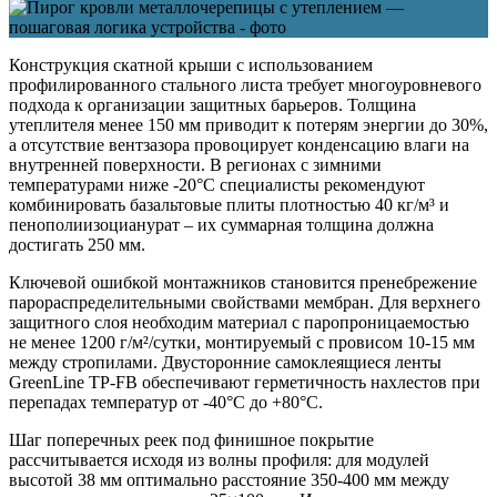
Конструкция скатной крыши с использованием
профилированного стального листа требует многоуровневого
подхода к организации защитных барьеров. Толщина
утеплителя менее 150 мм приводит к потерям энергии до 30%,
а отсутствие вентзазора провоцирует конденсацию влаги на
внутренней поверхности. В регионах с зимними
температурами ниже -20°С специалисты рекомендуют
комбинировать базальтовые плиты плотностью 40 кг/м³ и
пенополиизоцианурат – их суммарная толщина должна
достигать 250 мм.
Ключевой ошибкой монтажников становится пренебрежение
парораспределительными свойствами мембран. Для верхнего
защитного слоя необходим материал с паропроницаемостью
не менее 1200 г/м²/сутки, монтируемый с провисом 10-15 мм
между стропилами. Двусторонние самоклеящиеся ленты
GreenLine TP-FB обеспечивают герметичность нахлестов при
перепадах температур от -40°С до +80°С.
Шаг поперечных реек под финишное покрытие
рассчитывается исходя из волны профиля: для модулей
высотой 38 мм оптимально расстояние 350-400 мм между