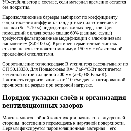
УФ-стабилизатор в составе, если материал временно остается
без покрытия.
Пароизоляционные барьеры выбирают по коэффициенту
сопротивления диффузии: стандартные полиэтиленовые
пленки (Sd=5-10 м) подходят для жилых чердаков. Для
помещений с влажностью свыше 60% (ванные, сауны)
требуются фольгированные модификации с алюминиевым
напылением (Sd>100 м). Критичен герметичный монтаж
стыков: перехлест полотен минимум 150 мм с обязательной
проклейкой спецлентами.
Сопротивление теплопередаче R утеплителя рассчитывают по
СП 50.13330. Для Подмосковья R=4,7 м²·°C/Вт достигается
каменной ватой толщиной 200 мм (λ=0,038 Вт/м·К).
Плотность гидроизоляции – от 110 г/м² для гарантированной
прочности на разрыв при ветровой нагрузке.
Порядок укладки слоёв и организация
вентиляционных зазоров
Монтаж многослойной конструкции начинают с внутренней
стороны, постепенно перемещаясь к наружной поверхности.
Первым фиксируется пароизоляционный материал – его