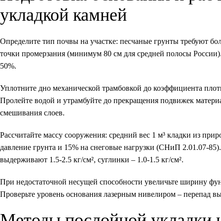
укладкой камней
Определите тип почвы на участке: песчаные грунты требуют бо
точки промерзания (минимум 80 см для средней полосы России
50%.
Уплотните дно механической трамбовкой до коэффициента плотн
Пролейте водой и утрамбуйте до прекращения подвижек материа
смешивания слоев.
Рассчитайте массу сооружения: средний вес 1 м³ кладки из прир
давление грунта и 15% на снеговые нагрузки (СНиП 2.01.07-85)
выдерживают 1.5-2.5 кг/см², суглинки – 1.0-1.5 кг/см².
При недостаточной несущей способности увеличьте ширину фунд
Проверьте уровень основания лазерным нивелиром – перепад вы
Методы послойной укладки и