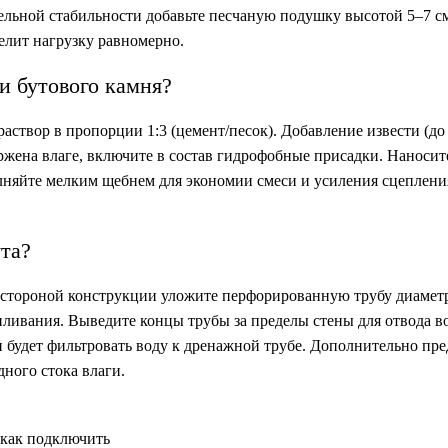
ельной стабильности добавьте песчаную подушку высотой 5–7 с
елит нагрузку равномерно.
и бутового камня?
створ в пропорции 1:3 (цемент/песок). Добавление извести (до
ржена влаге, включите в состав гидрофобные присадки. Наносит
олняйте мелким щебнем для экономии смеси и усиления сцеплени
та?
й стороной конструкции уложите перфорированную трубу диамет
аиливания. Выведите концы трубы за пределы стены для отвода 
 будет фильтровать воду к дренажной трубе. Дополнительно пр
дного стока влаги.
 как подключить