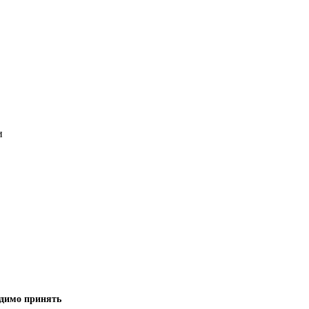
и
одимо принять