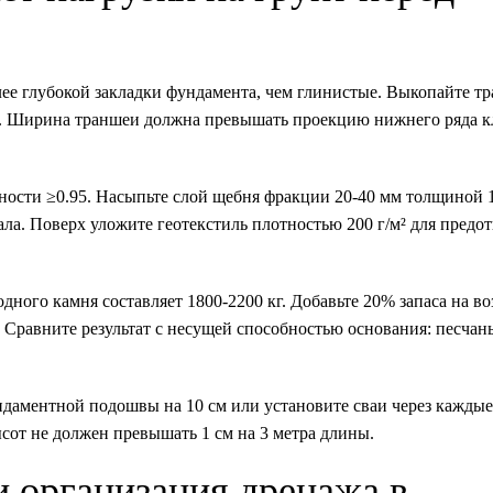
лее глубокой закладки фундамента, чем глинистые. Выкопайте 
). Ширина траншеи должна превышать проекцию нижнего ряда кл
ости ≥0.95. Насыпьте слой щебня фракции 20-40 мм толщиной 1
ла. Поверх уложите геотекстиль плотностью 200 г/м² для предо
одного камня составляет 1800-2200 кг. Добавьте 20% запаса на в
. Сравните результат с несущей способностью основания: песча
аментной подошвы на 10 см или установите сваи через каждые 
сот не должен превышать 1 см на 3 метра длины.
 организация дренажа в