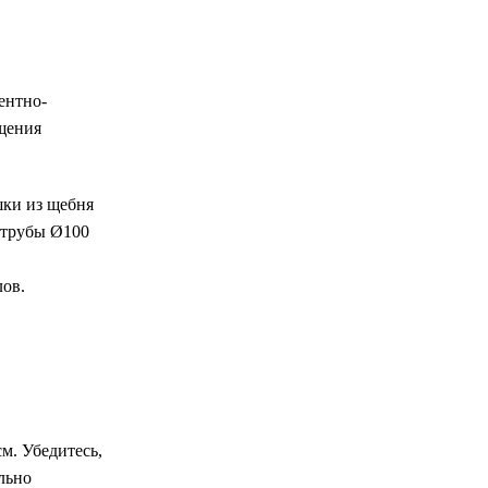
ентно-
щения
шки из щебня
 трубы Ø100
ов.
м. Убедитесь,
льно