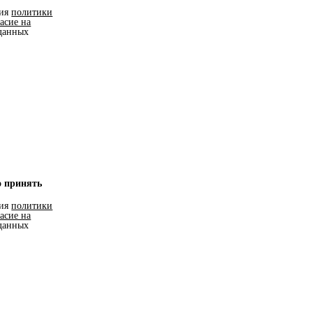
вия
политики
ласие на
данных
о принять
вия
политики
ласие на
данных
вас