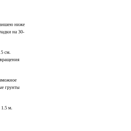
траншею ниже
адки на 30-
5 см.
твращения
озможное
ные грунты
1.5 м.