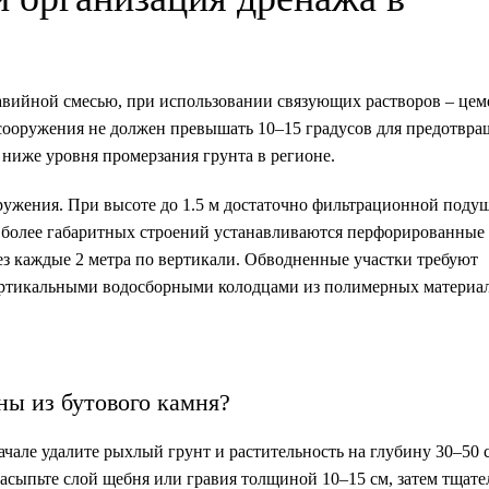
авийной смесью, при использовании связующих растворов – цем
сооружения не должен превышать 10–15 градусов для предотвра
ниже уровня промерзания грунта в регионе.
ружения. При высоте до 1.5 м достаточно фильтрационной поду
 более габаритных строений устанавливаются перфорированные
ез каждые 2 метра по вертикали. Обводненные участки требуют
ертикальными водосборными колодцами из полимерных материал
ны из бутового камня?
але удалите рыхлый грунт и растительность на глубину 30–50 с
асыпьте слой щебня или гравия толщиной 10–15 см, затем тщате