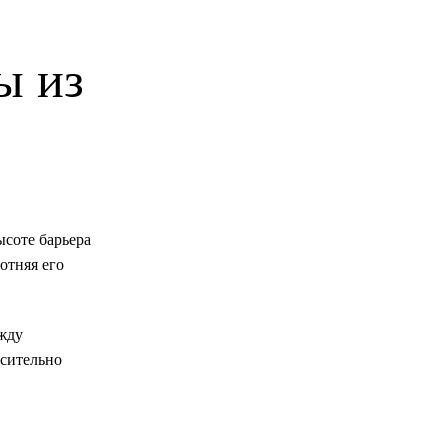
ы из
соте барьера
отняя его
ежду
осительно