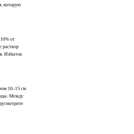
м, которую
 10% от
е раствор
я. Избыток
ром 10–15 см
воды. Между
едусмотрите