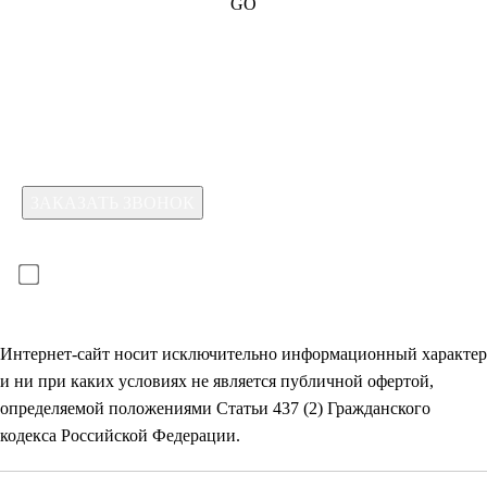
GO
Какая услуга вас интересует?
Для отправки формы необходимо принять условия:
прочитал(-а) и принимаю условия
политики
конфиденциальности
и даю
согласие на обработку
своих
персональных данных
Интернет-сайт носит исключительно информационный характер
и ни при каких условиях не является публичной офертой,
определяемой положениями Статьи 437 (2) Гражданского
кодекса Российской Федерации.