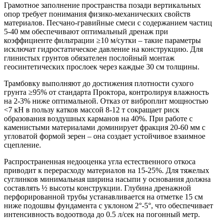
Грамотное заполнение пространства позади вертикальных
опор требует понимания физико-механических свойств
материалов. Песчано-гравийные смеси с содержанием частиц
5-40 мм обеспечивают оптимальный дренаж при
коэффициенте фильтрации ≥10 м/сутки – такие параметры
исключат гидростатическое давление на конструкцию. Для
глинистых грунтов обязателен послойный монтаж
геосинтетических прослоек через каждые 30 см толщины.
Трамбовку выполняют до достижения плотности сухого
грунта ≥95% от стандарта Проктора
, контролируя влажность
на 2-3% ниже оптимальной. Отказ от виброплит мощностью
<7 кН в пользу катков массой 8-12 т сокращает риск
образования воздушных карманов на 40%. При работе с
каменистыми материалами доминирует фракция 20-60 мм с
угловатой формой зерен – она создает устойчивое взаимное
сцепление.
Распространенная недооценка угла естественного откоса
приводит к перерасходу материалов на 15-25%. Для тяжелых
суглинков минимальная ширина насыпи у основания должна
составлять ½ высоты конструкции. Глубина дренажной
перфорированной трубы устанавливается на отметке 15 см
ниже подошвы фундамента с уклоном 2°-5°, что обеспечивает
интенсивность водоотвода до 0.5 л/сек на погонный метр.