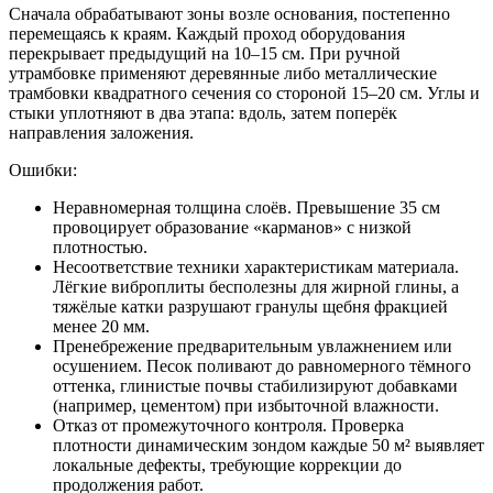
Сначала обрабатывают зоны возле основания, постепенно
перемещаясь к краям. Каждый проход оборудования
перекрывает предыдущий на 10–15 см. При ручной
утрамбовке применяют деревянные либо металлические
трамбовки квадратного сечения со стороной 15–20 см. Углы и
стыки уплотняют в два этапа: вдоль, затем поперёк
направления заложения.
Ошибки:
Неравномерная толщина слоёв
. Превышение 35 см
провоцирует образование «карманов» с низкой
плотностью.
Несоответствие техники характеристикам материала
.
Лёгкие виброплиты бесполезны для жирной глины, а
тяжёлые катки разрушают гранулы щебня фракцией
менее 20 мм.
Пренебрежение предварительным увлажнением или
осушением
. Песок поливают до равномерного тёмного
оттенка, глинистые почвы стабилизируют добавками
(например, цементом) при избыточной влажности.
Отказ от промежуточного контроля
. Проверка
плотности динамическим зондом каждые 50 м² выявляет
локальные дефекты, требующие коррекции до
продолжения работ.