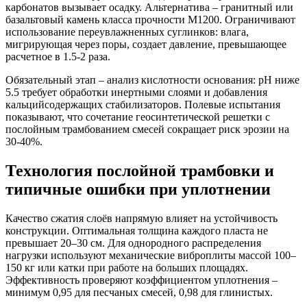
карбонатов вызывает осадку. Альтернатива – гранитный или
базальтовый камень класса прочности М1200. Ограничивают
использование переувлажненных суглинков: влага,
мигрирующая через поры, создает давление, превышающее
расчетное в 1.5-2 раза.
Обязательный этап – анализ кислотности основания: pH ниже
5.5 требует обработки инертными слоями и добавления
кальцийсодержащих стабилизаторов. Полевые испытания
показывают, что сочетание геосинтетической решетки с
послойным трамбованием смесей сокращает риск эрозии на
30-40%.
Технология послойной трамбовки и
типичные ошибки при уплотнении
Качество сжатия слоёв напрямую влияет на устойчивость
конструкции. Оптимальная толщина каждого пласта не
превышает 20–30 см. Для однородного распределения
нагрузки используют механические виброплиты массой 100–
150 кг или катки при работе на больших площадях.
Эффективность проверяют коэффициентом уплотнения –
минимум 0,95 для песчаных смесей, 0,98 для глинистых.