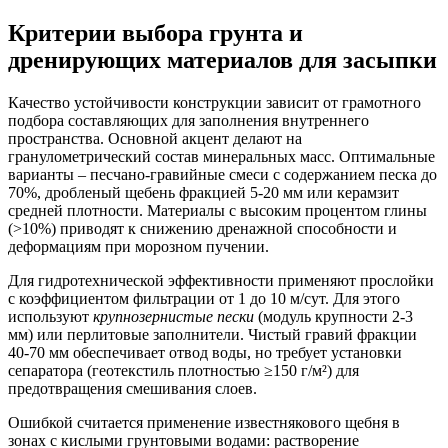
Критерии выбора грунта и
дренирующих материалов для засыпки
Качество устойчивости конструкции зависит от грамотного
подбора составляющих для заполнения внутреннего
пространства. Основной акцент делают на
гранулометрический состав
минеральных масс. Оптимальные
варианты – песчано-гравийные смеси с содержанием песка до
70%, дробленый щебень фракцией 5-20 мм или керамзит
средней плотности. Материалы с высоким процентом глины
(>10%) приводят к снижению дренажной способности и
деформациям при морозном пучении.
Для гидротехнической эффективности применяют прослойки
с коэффициентом фильтрации от 1 до 10 м/сут. Для этого
используют
крупнозернистые пески
(модуль крупности 2-3
мм) или перлитовые заполнители. Чистый гравий фракции
40-70 мм обеспечивает отвод воды, но требует установки
сепаратора (геотекстиль плотностью ≥150 г/м²) для
предотвращения смешивания слоев.
Ошибкой считается применение известнякового щебня в
зонах с кислыми грунтовыми водами: растворение