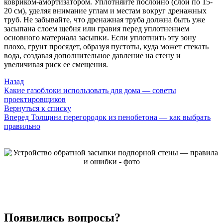
ковриком-амортизатором. Уплотняйте послойно (слои по 15-
20 см), уделяя внимание углам и местам вокруг дренажных
труб. Не забывайте, что дренажная труба должна быть уже
засыпана слоем щебня или гравия перед уплотнением
основного материала засыпки. Если уплотнить эту зону
плохо, грунт просядет, образуя пустоты, куда может стекать
вода, создавая дополнительное давление на стену и
увеличивая риск ее смещения.
Назад
Какие газоблоки использовать для дома — советы
проектировщиков
Вернуться к списку
Вперед
Толщина перегородок из пенобетона — как выбрать
правильно
Появились вопросы?