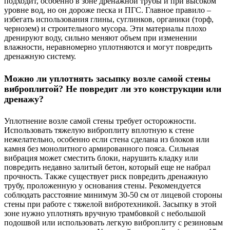
подходит, особенно в зоне дренажной трубы и при высоком
уровне вод, но он дороже песка и ПГС. Главное правило –
избегать использования глины, суглинков, органики (торф,
чернозем) и строительного мусора. Эти материалы плохо
дренируют воду, сильно меняют объем при изменении
влажности, неравномерно уплотняются и могут повредить
дренажную систему.
Можно ли уплотнять засыпку возле самой стены
виброплитой? Не повредит ли это конструкции или
дренажу?
Уплотнение возле самой стены требует осторожности.
Использовать тяжелую виброплиту вплотную к стене
нежелательно, особенно если стена сделана из блоков или
камня без монолитного армированного пояса. Сильная
вибрация может сместить блоки, нарушить кладку или
повредить недавно залитый бетон, который еще не набрал
прочность. Также существует риск повредить дренажную
трубу, проложенную у основания стены. Рекомендуется
соблюдать расстояние минимум 30-50 см от лицевой стороны
стены при работе с тяжелой вибротехникой. Засыпку в этой
зоне нужно уплотнять вручную трамбовкой с небольшой
подошвой или использовать легкую виброплиту с резиновым