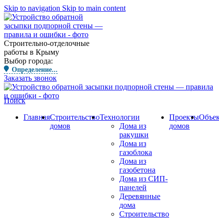
Skip to navigation
Skip to main content
Строительно-отделочные
работы в Крыму
Выбор города:
Определение...
Заказать звонок
Поиск
Главная
Строительство
Технологии
Проекты
Объе
домов
Дома из
домов
ракушки
Дома из
газоблока
Дома из
газобетона
Дома из СИП-
панелей
Деревянные
дома
Строительство