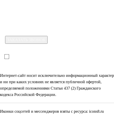
Какая услуга вас интересует?
Для отправки формы необходимо принять условия:
прочитал(-а) и принимаю условия
политики
конфиденциальности
и даю
согласие на обработку
своих
персональных данных
Интернет-сайт носит исключительно информационный характер
и ни при каких условиях не является публичной офертой,
определяемой положениями Статьи 437 (2) Гражданского
кодекса Российской Федерации.
Иконки соцсетей и мессенджеров взяты с ресурса:
icons8.ru