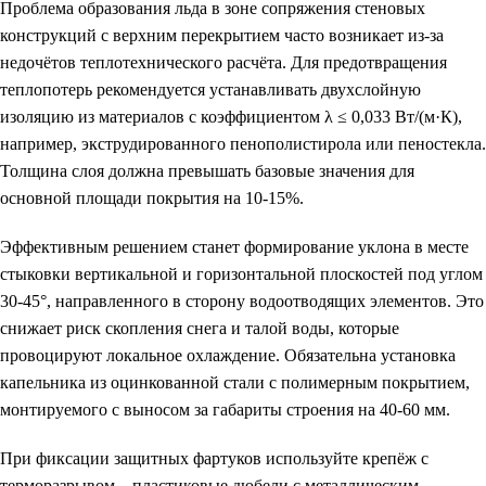
Проблема образования льда в зоне сопряжения стеновых
конструкций с верхним перекрытием часто возникает из-за
недочётов теплотехнического расчёта. Для предотвращения
теплопотерь рекомендуется устанавливать двухслойную
изоляцию из материалов с коэффициентом λ ≤ 0,033 Вт/(м·К),
например, экструдированного пенополистирола или пеностекла.
Толщина слоя должна превышать базовые значения для
основной площади покрытия на 10-15%.
Эффективным решением станет формирование уклона в месте
стыковки вертикальной и горизонтальной плоскостей под углом
30-45°, направленного в сторону водоотводящих элементов. Это
снижает риск скопления снега и талой воды, которые
провоцируют локальное охлаждение. Обязательна установка
капельника из оцинкованной стали с полимерным покрытием,
монтируемого с выносом за габариты строения на 40-60 мм.
При фиксации защитных фартуков используйте крепёж с
терморазрывом – пластиковые дюбели с металлическим