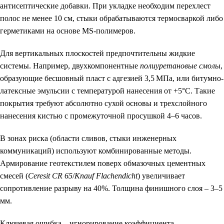
антисептические добавки. При укладке необходим перехлест
полос не менее 10 см, стыки обрабатываются термосваркой либо
герметиками на основе MS-полимеров.
Для вертикальных плоскостей предпочтительны жидкие
системы. Например, двухкомпонентные
полиуретановые смолы
,
образующие бесшовный пласт с адгезией 3,5 МПа, или битумно-
латексные эмульсии с температурой нанесения от +5°C. Такие
покрытия требуют абсолютно сухой основы и трехслойного
нанесения кистью с промежуточной просушкой 4–6 часов.
В зонах риска (области сливов, стыки инженерных
коммуникаций) используют комбинированные методы.
Армирование геотекстилем поверх обмазочных цементных
смесей (
Ceresit CR 65
/
Knauf Flachendicht
) увеличивает
сопротивление разрыву на 40%. Толщина финишного слоя – 3–5
мм.
Ключевая ошибка – игнорирование коэффициента