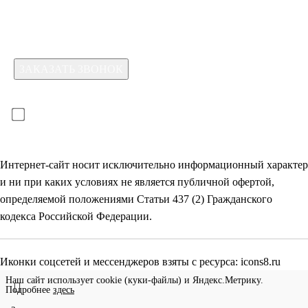
Для отправки формы необходимо принять условия:
прочитал(-а) и принимаю условия
политики
конфиденциальности
и даю
согласие на обработку
своих
персональных данных
Интернет-сайт носит исключительно информационный характер
и ни при каких условиях не является публичной офертой,
определяемой положениями Статьи 437 (2) Гражданского
кодекса Российской Федерации.
Иконки соцсетей и мессенджеров взяты с ресурса:
icons8.ru
Наш сайт использует cookie (куки-файлы) и Яндекс.Метрику.
Подробнее
здесь